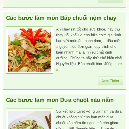
Các bước làm món Bắp chuối nộm chay
Ăn chay rất tốt cho sức khỏe, hãy thử
thay đổi khẩu vị cho bữa cơm gia đình
bạn với món ăn thanh đạm, ít dầu mỡ
,nguyên liệu đơn giản ,quy trình chế
biến nhanh mà lại nhiều chất dinh
dưỡng .Chúng ta hãy thử chế biến nhé!
Nguyên liệu: Bắp chuối bào: 400g
more
»
Xem Thêm
Các bước làm món Dưa chuột xào nấm
Sự kết hợp tuyệt vời giữa nấm và dưa
chuột không chỉ cho bạn món dưa
chuột xào nấm ăn ngon mà còn giảm
cân rất tốt! Nguyên liệu: – 1 trái dưa