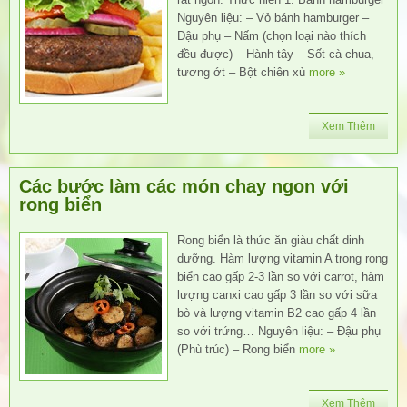
Nguyên liệu: – Vỏ bánh hamburger –
Đậu phụ – Nấm (chọn loại nào thích
đều được) – Hành tây – Sốt cà chua,
tương ớt – Bột chiên xù
more »
Xem Thêm
Các bước làm các món chay ngon với
rong biển
Rong biển là thức ăn giàu chất dinh
dưỡng. Hàm lượng vitamin A trong rong
biển cao gấp 2-3 lần so với carrot, hàm
lượng canxi cao gấp 3 lần so với sữa
bò và lượng vitamin B2 cao gấp 4 lần
so với trứng… Nguyên liệu: – Đậu phụ
(Phù trúc) – Rong biển
more »
Xem Thêm