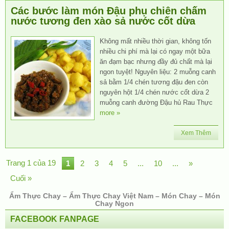
Các bước làm món Đậu phụ chiên chấm
nước tương đen xào sả nước cốt dừa
Không mất nhiều thời gian, không tốn
nhiều chi phí mà lại có ngay một bữa
ăn đạm bạc nhưng đầy đủ chất mà lại
ngon tuyệt! Nguyên liệu: 2 muỗng canh
sả bằm 1/4 chén tương đậu đen còn
nguyên hột 1/4 chén nước cốt dừa 2
muỗng canh đường Đậu hủ Rau Thực
more »
Xem Thêm
Trang 1 của 19
1
2
3
4
5
...
10
...
»
Cuối »
Ẩm Thực Chay – Ẩm Thực Chay Việt Nam – Món Chay – Món
Chay Ngon
FACEBOOK FANPAGE