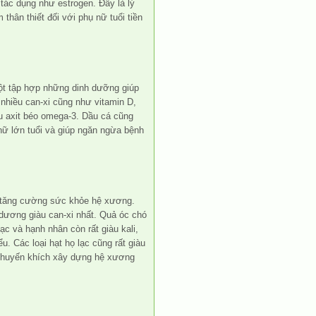
tác dụng như estrogen. Đây là lý
thân thiết đối với phụ nữ tuổi tiền
một tập hợp những dinh dưỡng giúp
nhiều can-xi cũng như vitamin D,
àu axit béo omega-3. Dầu cá cũng
nữ lớn tuổi và giúp ngăn ngừa bệnh
úp tăng cường sức khỏe hệ xương.
dương giàu can-xi nhất. Quả óc chó
Lạc và hạnh nhân còn rất giàu kali,
ểu. Các loại hạt họ lạc cũng rất giàu
 khuyến khích xây dựng hệ xương