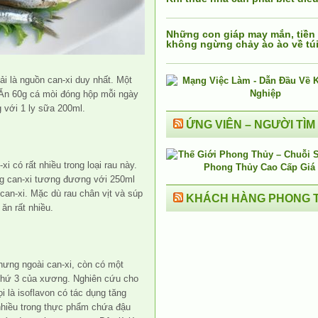
Những con giáp may mắn, tiền
không ngừng chảy ào ào về tú
 là nguồn can-xi duy nhất. Một
. Ăn 60g cá mòi đóng hộp mỗi ngày
 với 1 ly sữa 200ml.
ỨNG VIÊN – NGƯỜI TÌM
xi có rất nhiều trong loại rau này.
ng can-xi tương đương với 250ml
can-xi. Mặc dù rau chân vịt và súp
KHÁCH HÀNG PHONG 
ăn rất nhiều.
ưng ngoài can-xi, còn có một
thứ 3 của xương. Nghiên cứu cho
i là isoflavon có tác dụng tăng
nhiều trong thực phẩm chứa đậu