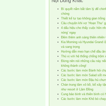
Nội Dung Khác
Bí quyết nắm bắt tâm lý để chi
chóng
Thiết kế tự tạo không gian trồn
Câu chuyện khi vợ ‘Hoạn Thư’ g
4 dấu hiệu cho thấy cuộc hôn n
nóng’ ngay
Đêm thêm anh sáng thiên nhiên
Kia Morning và Hyundai Grand i1
và sang trọng
Hướng dẫn mẹo hạn chế dầu ăn 
Thú vị với hệ thống chống trộ
Đừng nên nói những câu này nế
không thành công!
Các bước làm món Bánh hỏi ch
Các bước làm món Salad sốt m
Các bước làm món Đậu hủ chư
Chán trung tâm xô bồ, bố xây tặn
như resort ở Lâm Đồng
Cung bảo bình và thiên bình có
Các bước làm món Khô bò chay