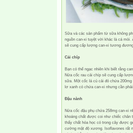
Sữa và các sản phẩm từ sữa không phải
nguồn can-xi tuyệt vời khác là cá mòi
sẽ cung cấp lượng can-xi tương đương
Cải chíp
Bạn có thể ngạc nhiên khi biết rằng can-
Nửa cốc rau cải chíp sẽ cung cấp lượ
sữa. Một cốc lá củ cải đỏ chứa 200mg 
lơ xanh có chứa can-xi nhưng cần phải 
Đậu nành
Nửa cốc đậu phụ chứa 258mg can-xi nh
khoáng chất được coi như chiếc chân 
thấy chất hóa học có trong cây được gọ
cường mật độ xương. Isoflavones rất 