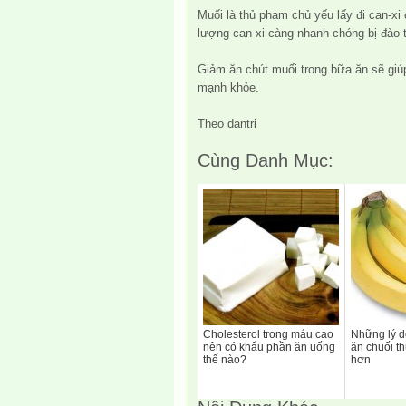
Muối là thủ phạm chủ yếu lấy đi can-xi
lượng can-xi càng nhanh chóng bị đào 
Giảm ăn chút muối trong bữa ăn sẽ giúp
mạnh khỏe.
Theo dantri
Cùng Danh Mục:
Cholesterol trong máu cao
Những lý d
nên có khẩu phần ăn uống
ăn chuối t
thế nào?
hơn