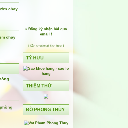
ườn chay
»
Đăng ký nhận bài qua
email !
em chay
[ Cần checkmail kích hoạt ]
TỲ HƯU
phòng
THIỀM THỪ
 phòng
ĐỒ PHONG THỦY