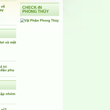
 về
CHECK-IN
ay
PHONG THỦY
lợi và mặt
 trị
 đậu phụ
nhập nhóm
 gì?