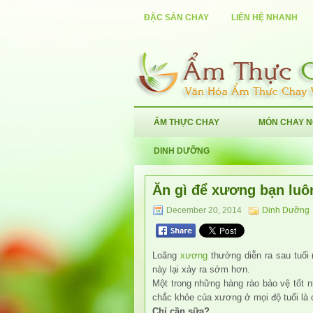
ĐẶC SẢN CHAY
LIÊN HỆ NHANH
ẨM THỰC CHAY
MÓN CHAY 
DINH DƯỠNG
Ăn gì để xương bạn luô
December 20, 2014
Dinh Dưỡng
Loãng
xương
thường diễn ra sau tuổi
này lại xảy ra sớm hơn.
Một trong những hàng rào bảo vệ tốt 
chắc khỏe của xương ở mọi độ tuổi là 
Chỉ cần sữa?