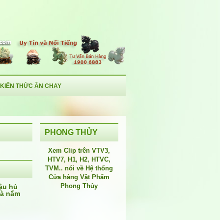
KIẾN THỨC ĂN CHAY
PHONG THỦY
Xem Clip trên
VTV3
,
HTV7
,
H1
, H2, HTVC,
TVM.. nói về Hệ thống
Cửa hàng Vật Phẩm
Phong Thủy
ậu hủ
và nấm