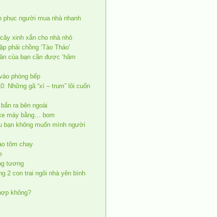
nh phục người mua nhà nhanh
g cây xinh xắn cho nhà nhỏ
ặp phải chồng ‘Tào Tháo’
hân của bạn cần được ‘hâm
 vào phòng bếp
0: Những gã “xì – trum” lôi cuốn
bắn ra bên ngoài
m xe máy bằng… bom
u bạn không muốn mình người
ạo tôm chay
e
ng tương
g 2 con trai ngôi nhà yên bình
 hợp không?