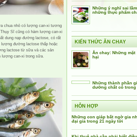
Những ý nghĩ sai lầm
những thực phẩm ch
a chua nhỏ có lượng can-xi tương
 Thụy Sĩ cũng có hàm lượng can-xi
ất dung nạp đường lactose, có rất
KIẾN THỨC ĂN CHAY
 lượng đường lactose thấp hoặc
ờng lactose từ sữa và các sản
Ăn chay: Những mặt 
lượng can-xi trong sữa.
hại
Những thành phần giá
dưỡng chất có trong
HỖN HỢP
Những con giáp bất ngờ gia 
đại gia trong 21 ngày tới
Khi thuê nhà cần phải biết điều