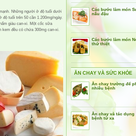
Các bước làm món S
 mạnh. Những người ở độ tuổi dưới
nấu đậu
 độ tuổi trên 50 cần 1.200mg/ngày.
phẩm giàu can-xi. Một cốc sữa
ên kem đều có chứa 300mg can-xi.
Các bước làm món N
thứ thiệt
ĂN CHAY VÀ SỨC KHỎE
Ăn chay trường để 
nhiều bệnh
Ăn chay và tác dụng
bệnh từ xa