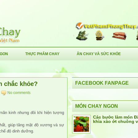
NGON
THỰC PHẨM CHAY
ĂN CHAY VÀ SỨC KHỎE
n chắc khỏe?
FACEBOOK FANPAGE
No comments
MÓN CHAY NGON
 mãn kinh nhưng đôi khi hiện tượng
Các bước làm món Đ
khìa xào ớt chuông 
nhất, giúp tăng mật độ xương và sự
chế độ dinh dưỡng.