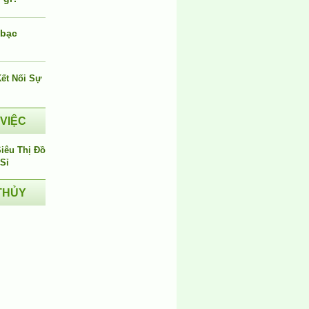
 bạc
i
 VIỆC
THỦY