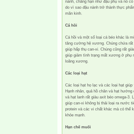
nành, chẳng hạn như đậu phụ và nó có 
do vì sao đậu nành trở thành thực phẩm 
mãn kinh.
Cá hồi
Cá hồi và một số loại cá béo khác là 
tăng cường hệ xương. Chúng chứa rất 
giúp hấp thụ can-xi. Chúng cũng rất gi
giúp giảm tình trạng mất xương ở phụ 
loãng xương.
Các loại hạt
Các loại hạt họ lạc và các loại hạt gi
Hạnh nhân, quả hồ chăn và hạt hướng 
và hạt lanh rất giàu axit béo omega-3. 
giúp can-xi không bị thải loại ra nước ti
protein và các vi chất khác mà có thể
khỏe mạnh.
Hạn chế muối