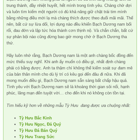
trung thành, đầy nhiệt huyết, hết mình trong tình yêu. Chàng chờ đợi
và luôn tìm kiếm một người có đủ khả năng giữ chặt trái tim mình
bằng những điều mới lạ mà chàng thích được theo đuổi mãi mãi. Thế
nên, bất cứ sự lừa dối, lợi dụng nào đều khiến Bạch Dương nam bối
rối, đau đớn và lập tức hóa thành cơn thịnh nộ. Và chắn chắn, bất cứ
sự phản bội nào cũng đừng bao giờ mong chờ ở Bạch Dương tha
thứ.
Hãy luôn nhớ rằng, Bạch Dương nam là một anh chàng bốc đồng đến
mức thiếu suy nghĩ. Khi anh ấy muốn có điều gì, nhất định chàng
phải có bằng được. Anh ta thậm chí không thể kiểm soát sự đam mê
của bản thân mình cho dù lý trí có kêu gọi đến đâu đi nữa. Khi đã
mong muốn điều gì, Bạch Dương nam sẵn sàng bất chấp hậu quả.
Tình yêu với Bạch Dương nam sẽ là khoảng thời gian sôi nổi, hạnh
phúc, lãng mạn đến tuyệt vời… cho đến khi nó không còn tồn tại.
Tìm hiểu kỹ hơn về những mẫu Tỳ Hưu đang được ưa chuộng nhất:
Tỳ Hưu Bắc Kinh
Tỳ Hưu Ngọc, Đá Quý
Tỳ Hưu Đá Bán Quý
Tỳ Hưu Trang Sức