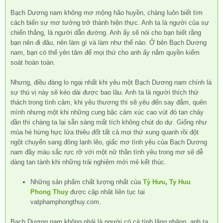
Bạch Dương nam không mơ mộng hão huyền, chàng luôn biết tìm
cách biến sự mơ tưởng trở thành hiện thực. Anh ta là người của sự
chiến thắng, là người dẫn đường. Anh ấy sẽ nói cho bạn biết rằng
bạn nên đi đâu, nên làm gì và làm như thế nào. Ở bên Bạch Dương
nam, bạn có thể yên tâm để mọi thứ cho anh ấy nắm quyền kiểm
soát hoàn toàn.
Nhưng, điều đáng lo ngại nhất khi yêu một Bạch Dương nam chính là
sự thú vị này sẽ kéo dài được bao lâu. Anh ta là người thích thử
thách trong tình cảm, khi yêu thương thì sẽ yêu đến say đắm, quên
mình nhưng một khi những cung bậc cảm xúc cao vút đó tan chảy
dần thì chàng ta lại sẵn sàng mất tích không chút do dự. Giống như
mùa hè hừng hực lửa thiêu đốt tất cả mọi thứ xung quanh rồi đột
ngột chuyển sang đông lạnh lẽo, giấc mơ tình yêu của Bạch Dương
nam đầy màu sắc rực rỡ với một nữ thần tình yêu trong mơ sẽ dễ
dàng tan tành khi những trải nghiệm mới mẻ kết thúc.
Những sản phẩm chất lượng nhất của
Tỳ Hưu
,
Ty Huu
Phong Thuy
được cập nhât liên tục tại
vatphamphongthuy.com.
Bạch Dương nam không phải là người có cá tính lăng nhăng, anh ta