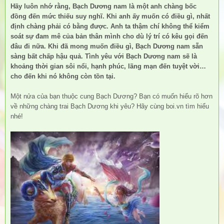
Hãy luôn nhớ rằng, Bạch Dương nam là một anh chàng bốc
đồng đến mức thiếu suy nghĩ. Khi anh ấy muốn có điều gì, nhất
định chàng phải có bằng được. Anh ta thậm chí không thể kiểm
soát sự đam mê của bản thân mình cho dù lý trí có kêu gọi đến
đâu đi nữa. Khi đã mong muốn điều gì, Bạch Dương nam sẵn
sàng bất chấp hậu quả. Tình yêu với Bạch Dương nam sẽ là
khoảng thời gian sôi nổi, hạnh phúc, lãng mạn đến tuyệt vời…
cho đến khi nó không còn tồn tại.
Một nửa của bạn thuộc
cung Bạch Dương
? Bạn có muốn hiểu rõ hơn
về những chàng trai
Bạch Dương
khi yêu? Hãy cùng boi.vn tìm hiểu
nhé!