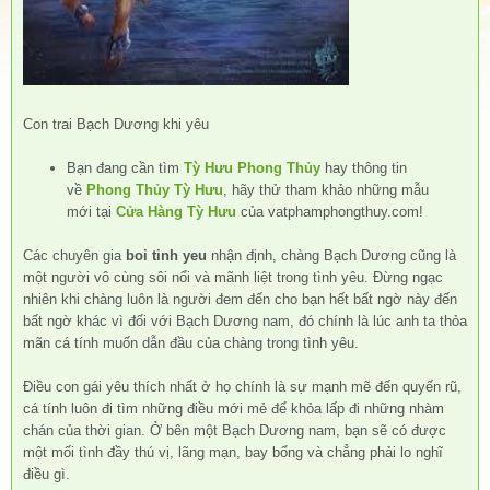
Con trai Bạch Dương khi yêu
Bạn đang cần tìm
Tỳ Hưu Phong Thủy
hay thông tin
về
Phong Thủy Tỳ Hưu
, hãy thử tham khảo những mẫu
mới tại
Cửa Hàng Tỳ Hưu
của vatphamphongthuy.com!
Các chuyên gia
boi tinh yeu
nhận định, chàng Bạch Dương cũng là
một người vô cùng sôi nổi và mãnh liệt trong tình yêu. Đừng ngạc
nhiên khi chàng luôn là người đem đến cho bạn hết bất ngờ này đến
bất ngờ khác vì đối với Bạch Dương nam, đó chính là lúc anh ta thỏa
mãn cá tính muốn dẫn đầu của chàng trong tình yêu.
Điều con gái yêu thích nhất ở họ chính là sự mạnh mẽ đến quyến rũ,
cá tính luôn đi tìm những điều mới mẻ để khỏa lấp đi những nhàm
chán của thời gian. Ở bên một Bạch Dương nam, bạn sẽ có được
một mối tình đầy thú vị, lãng mạn, bay bổng và chẳng phải lo nghĩ
điều gì.