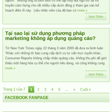
người. Nhưng ông ta luôn luôn có thể tập hợp đội ngũ trở lại và
truyền cảm hứng cho rất nhiều cấp dưới đồng ý tham gia vào kế
hoạch điên rồ này. Liệu nhân viên của đã bạn có
more »
Xem Thêm
Tại sao lại sử dụng phương pháp
marketing không áp dụng quảng cáo?
Tờ New York Times ngày 22 tháng 3 năm 2000 đã đưa ra bình luận
“Khác với những tờ báo cung cấp dịch vụ tư vấn trực tuyến khác,
Consumer Reports không chấp nhận quảng cáo, không thu phí để giới
thiệu một hàng hóa cụ thể cho người tiêu dùng, và cũng không cung
more »
Xem Thêm
Trang 1 của 7
1
2
3
4
5
...
»
Cuối »
FACEBOOK FANPAGE