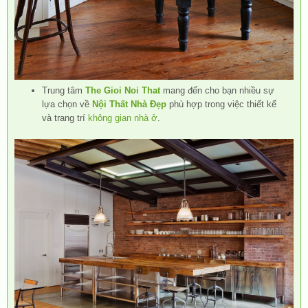
Trung tâm
The Gioi Noi That
mang đến cho bạn nhiều sự
lựa chọn về
Nội Thất Nhà Đẹp
phù hợp trong việc thiết kế
và trang trí
không gian nhà ở
.