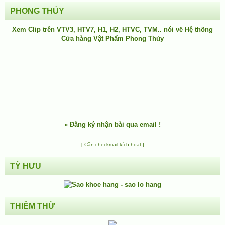
PHONG THỦY
Xem Clip trên
VTV3
,
HTV7
,
H1
, H2, HTVC, TVM.. nói về Hệ thống
Cửa hàng Vật Phẩm Phong Thủy
»
Đăng ký nhận bài qua email !
[ Cần checkmail kích hoạt ]
TỲ HƯU
THIỀM THỪ