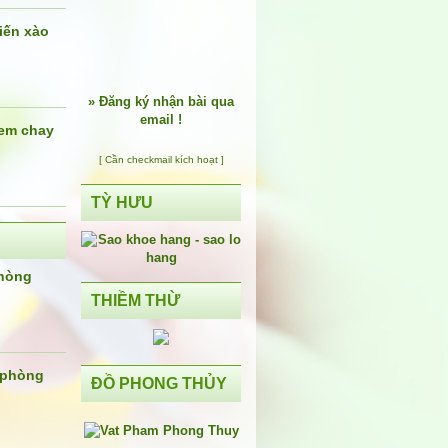
iến xào
»
Đăng ký nhận bài qua
email !
em chay
[ Cần checkmail kích hoạt ]
TỲ HƯU
phòng
THIỀM THỪ
 phòng
ĐỒ PHONG THỦY