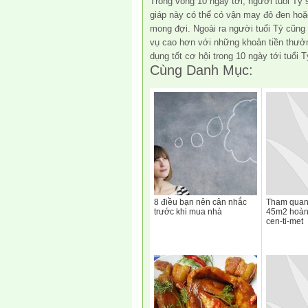
Trong vòng 10 ngày tới, người tuổi Tý
giáp này có thể có vận may đỏ đen hoặ
mong đợi. Ngoài ra người tuổi Tý cũng
vụ cao hơn với những khoản tiền thưở
dụng tốt cơ hội trong 10 ngày tới tuổi T
Cùng Danh Mục:
8 điều bạn nên cân nhắc
Tham quan
trước khi mua nhà
45m2 hoàn 
cen-ti-met