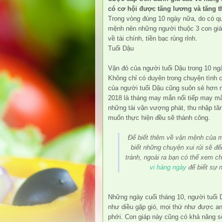
có cơ hội được tăng lương và tăng 
Trong vòng đúng 10 ngày nữa, do có qu
mệnh nên những người thuộc 3 con giá
về tài chính, tiền bạc rủng rỉnh.
Tuổi Dậu
Vận đỏ của người tuổi Dậu trong 10 ngà
Không chỉ có duyên trong chuyện tình
của người tuổi Dậu cũng suôn sẻ hơn 
2018 là tháng may mắn nối tiếp may m
những tài vận vượng phát, thu nhập tă
muốn thực hiện đều sẽ thành công.
Để biết thêm về vận mệnh của 
biết những chuyện xui rủi sẽ đ
tránh, ngoài ra bạn có thể xem ch
vi hàng ngày
để biết sự 
Những ngày cuối tháng 10, người tuổi D
như diều gặp gió, mọi thứ như được an
phới. Con giáp này cũng có khả năng 