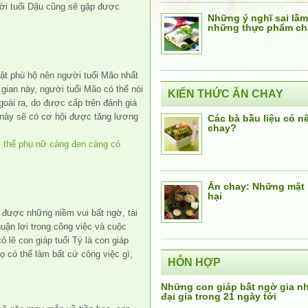
ười tuổi Dậu cũng sẽ gặp được
Những ý nghĩ sai lầm
những thực phẩm ch
hật phù hộ nên người tuổi Mão nhất
gian này, người tuổi Mão có thể nói
KIẾN THỨC ĂN CHAY
 Ngoài ra, do được cấp trên đánh giá
 này sẽ có cơ hội được tăng lương
Các bà bầu liệu có n
chay?
 cơ thể phụ nữ càng đen càng có
Ăn chay: Những mặt 
hại
n được những niềm vui bất ngờ, tài
uận lợi trong công việc và cuộc
ó lẽ con giáp tuổi Tý là con giáp
Họ có thể làm bất cứ công việc gì,
HỖN HỢP
Những con giáp bất ngờ gia 
đại gia trong 21 ngày tới