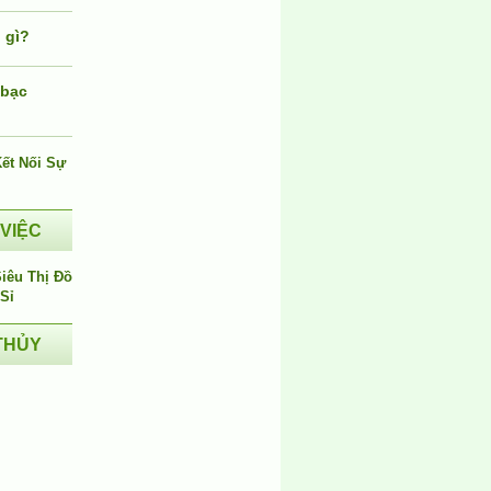
 gì?
 bạc
i
 VIỆC
THỦY