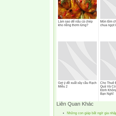
Làm sao để nấu cá chép
Món tôm ch
kho riềng thơm lừng?
chua ngọt 
Gợi ý đề xuất xây cầu Rạch
Cho Thuê Đ
Miễu 2
Quả Và Có
Định Khôn
Bạn Nghĩ
Liên Quan Khác
Những con giáp bất ngờ gia nhập