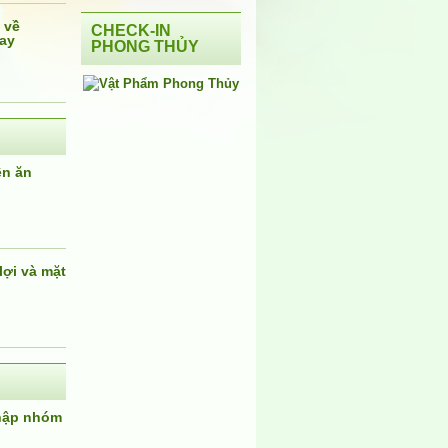
 về
CHECK-IN
ay
PHONG THỦY
ên ăn
lợi và mặt
nhập nhóm