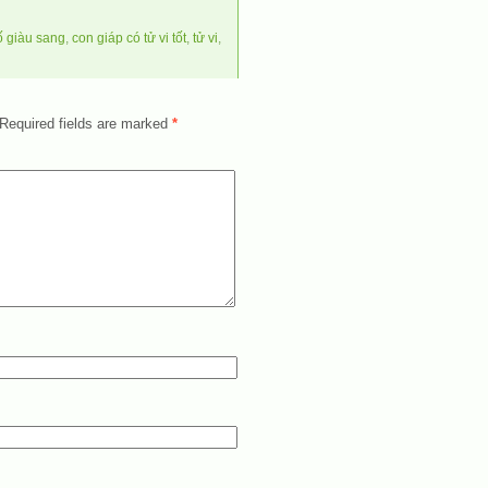
ố giàu sang
,
con giáp có tử vi tốt
,
tử vi
,
Required fields are marked
*