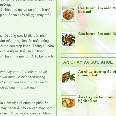
thưởng.
Các bước làm món M
ý nhân phù trợ và có cát tinh nhập
bắp cải
p có tên sau đây sẽ gặp may mắn
Các bước làm món N
y tới cũng cực kì tốt luôn nhé.
 cảm mà sự nghiệp lẫn cuộc sống
những con giáp khác. Tháng 10 năm
ắn của người tuổi Dậu. Không
ng nhanh mà mọi dự định, kế hoạch
ĂN CHAY VÀ SỨC KHỎE
Ăn chay trường để 
mình hãy
xem tử vi
của mình để
nhiều bệnh
ến với mình để biết cách phòng
i tiết hơn với
tử vi trọn đời
và
tử
nghiệp của mình thế nào
Ăn chay và tác dụng
bệnh từ xa
ậu làm việc gì cũng sẽ phất lên
 bày nên tuổi này có vận may phơi
sẽ kiếm được một khoản tiền không