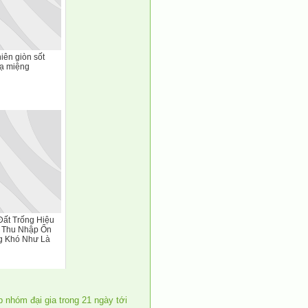
iên giòn sốt
lạ miệng
ất Trống Hiệu
 Thu Nhập Ổn
g Khó Như Là
 nhóm đại gia trong 21 ngày tới