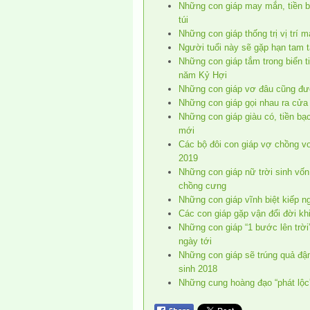
Những con giáp may mắn, tiền 
túi
Những con giáp thống trị vị trí 
Người tuổi này sẽ gặp hạn tam t
Những con giáp tắm trong biển ti
năm Kỷ Hợi
Những con giáp vơ đâu cũng đượ
Những con giáp gọi nhau ra cửa v
Những con giáp giàu có, tiền bạ
mới
Các bộ đôi con giáp vợ chồng vơ 
2019
Những con giáp nữ trời sinh vố
chồng cưng
Những con giáp vĩnh biệt kiếp ng
Các con giáp gặp vận đổi đời k
Những con giáp “1 bước lên trời”
ngày tới
Những con giáp sẽ trúng quả đậ
sinh 2018
Những cung hoàng đạo “phát lộc