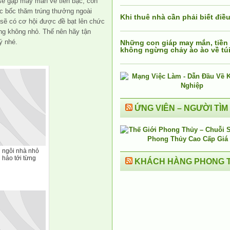
 sẽ gặp may mắn về tiền bạc, con
c bốc thăm trúng thưởng ngoài
Khi thuê nhà cần phải biết điều
 sẽ có cơ hội được đề bạt lên chức
ng không nhỏ. Thế nên hãy tận
ý nhé.
Những con giáp may mắn, tiền
không ngừng chảy ào ào về tú
ỨNG VIÊN – NGƯỜI TÌM
 ngôi nhà nhỏ
hảo tới từng
KHÁCH HÀNG PHONG 