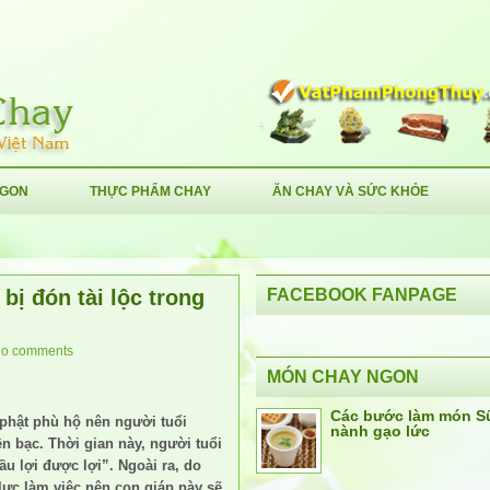
NGON
THỰC PHẨM CHAY
ĂN CHAY VÀ SỨC KHỎE
bị đón tài lộc trong
FACEBOOK FANPAGE
o comments
MÓN CHAY NGON
Các bước làm món S
 phật phù hộ nên người tuổi
nành gạo lức
n bạc. Thời gian này, người tuổi
cầu lợi được lợi”. Ngoài ra, do
lực làm việc nên con giáp này sẽ