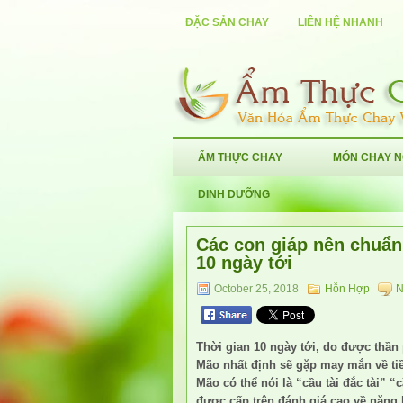
ĐẶC SẢN CHAY
LIÊN HỆ NHANH
ẨM THỰC CHAY
MÓN CHAY 
DINH DƯỠNG
Các con giáp nên chuẩn 
10 ngày tới
October 25, 2018
Hỗn Hợp
N
Thời gian 10 ngày tới, do được thần
Mão nhất định sẽ gặp may mắn về tiề
Mão có thể nói là “cầu tài đắc tài” “
được cấp trên đánh giá cao về năng 