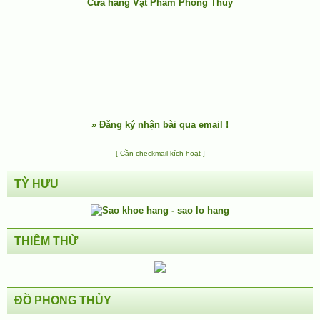
Cửa hàng Vật Phẩm Phong Thủy
»
Đăng ký nhận bài qua email !
[ Cần checkmail kích hoạt ]
TỲ HƯU
THIỀM THỪ
ĐỒ PHONG THỦY