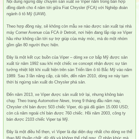
Nội dung ngừng dây chuyền sản xuất xe Viper nằm trong bản hợp
đồng dành cho 4 năm tới giữa Fiat Chrysler (FCA) với Nghiệp đoàn
ngành ô tô Mỹ (UAW).
Theo hợp đồng này, sẽ không còn mẫu xe nào được sản xuất tại nhà
máy Corner Avenue của FCA ở Detroit, nơi hiện đang lắp ráp xe Viper
hầu như không cần tới sự trợ giúp của máy móc, mà do một nhóm
gồm gần 80 người thực hiện.
Đây là một kết cục buồn của Viper – dòng xe cơ bắp Mỹ được sản
xuất từ năm 1992 sau khi một chiếc xe concept nhận được sự tán
tưởng nhiệt liệt khi xuất hiện trên sàn Triển lãm ô tô Bắc Mỹ vào năm
1989. Sau 3 lần nâng cấp, cải tiến, đến năm 2010, dòng xe này tạm
thời bị ngừng sản xuất do Chrysler phá sản.
Đến năm 2013, xe Viper được sản xuất trở lại, nhưng không bán
chạy. Theo trang
Automotive News
, trong 9 tháng đầu năm nay,
Chrysler chỉ bán được 503 chiếc Viper, dù giá đã giảm 15.000 USD;
còn cả năm ngoái chỉ bán được 760 chiếc. Hồi năm 2003, công ty
bán được 2103 chiếc Viper tại Mỹ.
Đây là một điều hổ thẹn, vì Viper là đại diện duy nhất cho dòng xe thể
thao Mỹ thuần chất: dữ dội và không thể chế ngự. Ở phân khúc mà