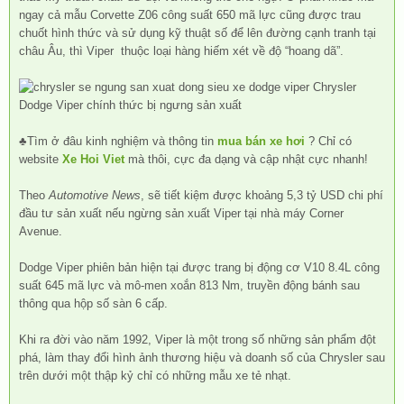
ngay cả mẫu Corvette Z06 công suất 650 mã lực cũng được trau
chuốt hình thức và sử dụng kỹ thuật số để lên đường cạnh tranh tại
châu Âu, thì Viper thuộc loại hàng hiếm xét về độ “hoang dã”.
♣Tìm ở đâu kinh nghiệm và thông tin
mua bán xe hơi
? Chỉ có
website
Xe Hoi Viet
mà thôi, cực đa dạng và cập nhật cực nhanh!
Theo
Automotive News
, sẽ tiết kiệm được khoảng 5,3 tỷ USD chi phí
đầu tư sản xuất nếu ngừng sản xuất Viper tại nhà máy Corner
Avenue.
Dodge Viper phiên bản hiện tại được trang bị động cơ V10 8.4L công
suất 645 mã lực và mô-men xoắn 813 Nm, truyền động bánh sau
thông qua hộp số sàn 6 cấp.
Khi ra đời vào năm 1992, Viper là một trong số những sản phẩm đột
phá, làm thay đổi hình ảnh thương hiệu và doanh số của Chrysler sau
trên dưới một thập kỷ chỉ có những mẫu xe tẻ nhạt.