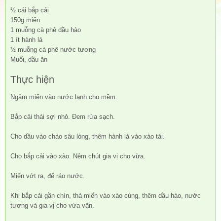
½ cái bắp cải
150g miến
1 muỗng cà phê dầu hào
1 ít hành lá
½ muỗng cà phê nước tương
Muối, dầu ăn
Thực hiện
Ngâm miến vào nước lạnh cho mềm.
Bắp cải thái sợi nhỏ. Đem rửa sạch.
Cho dầu vào chảo sâu lòng, thêm hành lá vào xào tái.
Cho bắp cải vào xào. Nêm chút gia vị cho vừa.
Miến vớt ra, để ráo nước.
Khi bắp cải gần chín, thả miến vào xào cùng, thêm dầu hào, nước
tương và gia vị cho vừa vặn.