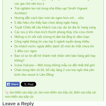
các gia chủ nên lưu ý
Trải nghiệm leo núi trong nhà Allez-up/ Smith Vigeant
Architect
Hướng dẫn cách làm món ăn ngon hơn với… sữa
5 dấu hiệu cho thấy bạn chọn đúng ngân hàng
Tuyệt Chiêu để câu khách của các dự án địa ốc hạng sang
Các lưu ý khi chọn kích thướt phong thủy cho cửa chính
Những vị trí nốt ruồi chứng tỏ đàn bà lẳng lơ dâm loạn
Công nghệ thông tin vào top 5 ngành tuyển dụng nhiều.
Du khách nước ngoài điểm danh 10 món ăn Việt chưa tới
1 đôla cực ngon
Bạn có tự tin để trở thành một nhân viên bán hàng giỏi hay
không?
Icona Vulcano – Một trong những mẫu xe đắt nhất thế giới
Chán trung tâm xô bồ, bố xây tặng 2 con trai ngôi nhà yên
bình như resort ở Lâm Đồng
làm Miến xào bắp cải
,
làm món Miến xào bắp cải
,
Miến xào bắp cải
,
món Miến xào bắp cải
Leave a Reply