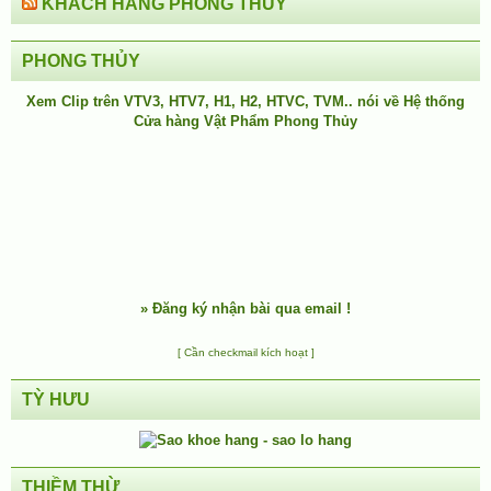
KHÁCH HÀNG PHONG THỦY
PHONG THỦY
Xem Clip trên
VTV3
,
HTV7
,
H1
, H2, HTVC, TVM.. nói về Hệ thống
Cửa hàng Vật Phẩm Phong Thủy
»
Đăng ký nhận bài qua email !
[ Cần checkmail kích hoạt ]
TỲ HƯU
THIỀM THỪ