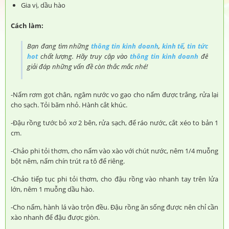
Gia vị, dầu hào
Cách làm:
Bạn đang tìm những
thông tin kinh doanh
,
kinh tế
,
tin tức
hot
chất lượng. Hãy truy cập vào
thông tin kinh doanh
để
giải đáp những vấn đề còn thắc mắc nhé!
-Nấm rơm gọt chân, ngâm nước vo gạo cho nấm được trắng, rửa lại
cho sạch. Tỏi băm nhỏ. Hành cắt khúc.
-Đậu rồng tước bỏ xơ 2 bên, rửa sạch, để ráo nước, cắt xéo to bản 1
cm.
-Chảo phi tỏi thơm, cho nấm vào xào với chút nước, nêm 1/4 muỗng
bột nêm, nấm chín trút ra tô để riêng.
-Chảo tiếp tục phi tỏi thơm, cho đậu rồng vào nhanh tay trên lửa
lớn, nêm 1 muỗng dầu hào.
-Cho nấm, hành lá vào trộn đều. Đậu rồng ăn sống được nên chỉ cần
xào nhanh để đậu được giòn.