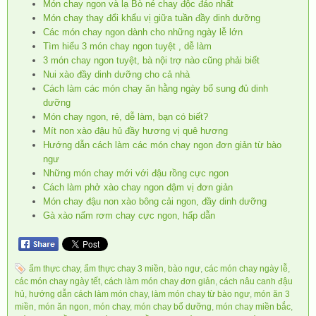
Món chay ngon và lạ Bò né chay độc đáo nhất
Món chay thay đổi khẩu vị giữa tuần đầy dinh dưỡng
Các món chay ngon dành cho những ngày lễ lớn
Tìm hiểu 3 món chay ngon tuyệt , dễ làm
3 món chay ngon tuyệt, bà nội trợ nào cũng phải biết
Nui xào đầy dinh dưỡng cho cả nhà
Cách làm các món chay ăn hằng ngày bổ sung đủ dinh
dưỡng
Món chay ngon, rẻ, dễ làm, bạn có biết?
Mít non xào đậu hủ đầy hương vị quê hương
Hướng dẫn cách làm các món chay ngon đơn giản từ bào
ngư
Những món chay mới với đậu rồng cực ngon
Cách làm phở xào chay ngon đậm vị đơn giản
Món chay đậu non xào bông cải ngon, đầy dinh dưỡng
Gà xào nấm rơm chay cực ngon, hấp dẫn
ẩm thực chay
,
ẩm thực chay 3 miền
,
bào ngư
,
các món chay ngày lễ
,
các món chay ngày tết
,
cách làm món chay đơn giản
,
cách nâu canh đậu
hủ
,
hướng dẫn cách làm món chay
,
làm món chay từ bào ngư
,
món ăn 3
miền
,
món ăn ngon
,
món chay
,
món chay bổ dưỡng
,
món chay miền bắc
,