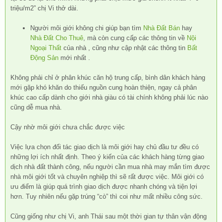
triệu/m2” chị Vi thở dài.
Người môi giới không chi giúp bạn tìm
Nhà Đất Bán
hay
Nhà Đất Cho Thuê
, mà còn cung cấp các thông tin về
Nội
Ngoại Thất
của nhà , cũng như cập nhật các thông tin
Bất
Động Sản
mới nhất .
Không phải chỉ ở phân khúc căn hộ trung cấp, bình dân khách hàng
mới gặp khó khăn do thiếu nguồn cung hoàn thiện, ngay cả phân
khúc cao cấp dành cho giới nhà giàu có tài chính không phải lúc nào
cũng dễ mua nhà.
Cậy nhờ môi giới chưa chắc được việc
Việc lựa chọn đối tác giao dịch là môi giới hay chủ đầu tư đều có
những lợi ích nhất định. Theo ý kiến của các khách hàng từng giao
dịch nhà đất thành công, nếu người cần mua nhà may mắn tìm được
nhà môi giới tốt và chuyên nghiệp thì sẽ rất được việc. Môi giới có
ưu điểm là giúp quá trình giao dịch được nhanh chóng và tiện lợi
hơn. Tuy nhiên nếu gặp trúng “cò” thì coi như mất nhiều công sức.
Cũng giống như chị Vi, anh Thái sau một thời gian tự thân vận động