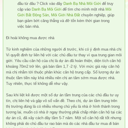
đầu từ đâu ? Click vào đây
Danh Bạ Nhà Môi Giới
để truy
cập vào
Danh Bạ Môi Giới
để tìm cho mình một nhà
Môi
Giới Bất Động Sản
,
Môi Giới Nhà Đất
chuyên nghiệp, giúp
bạn giảm bớt căng thẳng và đỡ tốn kém thời gian trong
việc bán nhà.
Đi hoài không mua được nhà
Từ kinh nghiệm của những người đi trước, khi có ý định mua nhà chị
Vi quyết định tự liên hệ với các chủ đầu tư thay vì qua trung gian môi
giới. Yêu cầu căn hộ của chị là dự án đã hoàn thiện, diện tích căn hộ
khoảng 70m2 trở lên, giá bán tầm 1,7 -2 tỷ. Với mức giá này căn hộ
mà chị nhắm tới thuộc phân khúc căn hộ trung cấp. Số lượng dự án
thuộc tầm tiền này khá nhiều nên chị an tâm sớm mua được nhà.
Tuy nhiên, thực tế không dễ như vậy.
Sau khi liệt kê được một số dự án tầm trung của các chủ đầu tư uy
tín, chị liên hệ và gặp vô số vấn đề. Theo chị, dự án tầm trung trên
thị trường đúng là có nhiều nhưng chủ yếu là nhà ở hình thành trong
tương lai, muốn có nhà ở ngay thường phải chấp nhận căn hộ tại các
dự án cũ, đã xây cách đây tầm 5-7 năm. Một số căn hộ rất tốt nhưng
không phải do chủ đầu tư rao bán mà do các nhà đầu tư mua đi bán