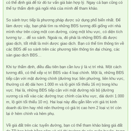
có thể định giá để từ đó tư vấn giá bán hợp lý. Ngay cả bạn cũng có
thể tự thẩm định giá ngôi nhà của mình để tham khảo.
So sánh trực tiếp là phương pháp được sử dụng phổ biến nhất. Để
làm được vậy, bạn phải tìm ra những BĐS tương đối giống với nhà
mình như trên cùng một con đường, cùng một khu vực, có diện tích
tương tự… để so sánh. Ngoài ra, đó phải là những BĐS đã được
giao dịch, tốt nhất là mới được giao dịch. Bạn có thể tìm thông tin về
các BĐS để so sánh trên các phương tiện thông tin đại chúng, các
sàn giao dịch BĐS…
Khi tự thẩm định, điều đầu tiên bạn cần lưu ý là vị trí nhà. Một cách
tương đối, có thể xếp vị trí BĐS vào 4 loại chính. Một là, những BĐS
tiếp cận với mặt đường chính (đường trục liên phường, liên khu vực,
thường có độ dài hơn 1.000 m và lộ giới tối thiểu 16 m) trong khu
vực. Hai là, những BĐS tiếp cận với mặt đường nội bộ (đường
xương cá nối vào các đường trục chính của khu vực, dài dưới 1.000
m, lộ giới tối thiểu 10 m). Hai loại này đều gắn liền với giá trị kinh
doanh dù lớn hay nhỏ nên thường có giá trị cao hơn 2 loại vị trí còn
lại ở hẻm chính và hẻm phụ.
Về giá đất trên các tuyến đường, bạn có thể tham khảo bảng giá đất