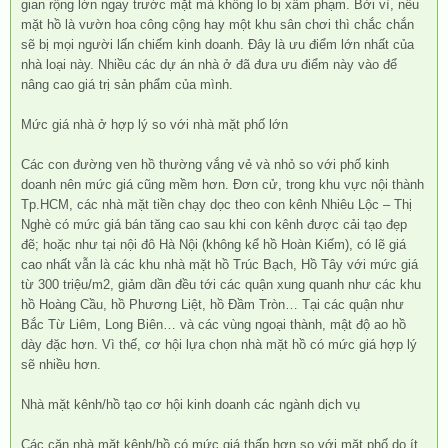
gian rộng lớn ngay trước mặt mà không lo bị xâm phạm. Bởi vì, nếu
mặt hồ là vườn hoa công cộng hay một khu sân chơi thì chắc chắn
sẽ bị mọi người lấn chiếm kinh doanh. Đây là ưu điểm lớn nhất của
nhà loại này. Nhiều các dự án nhà ở đã đưa ưu điểm này vào để
nâng cao giá trị sản phẩm của mình.
Mức giá nhà ở hợp lý so với nhà mặt phố lớn
Các con đường ven hồ thường vắng vẻ và nhỏ so với phố kinh
doanh nên mức giá cũng mềm hơn. Đơn cử, trong khu vực nội thành
Tp.HCM, các nhà mặt tiền chạy dọc theo con kênh Nhiêu Lộc – Thị
Nghè có mức giá bán tăng cao sau khi con kênh được cải tạo đẹp
đẽ; hoặc như tại nội đô Hà Nội (không kể hồ Hoàn Kiếm), có lẽ giá
cao nhất vẫn là các khu nhà mặt hồ Trúc Bạch, Hồ Tây với mức giá
từ 300 triệu/m2, giảm dần đều tới các quận xung quanh như các khu
hồ Hoàng Cầu, hồ Phương Liệt, hồ Đầm Tròn… Tại các quận như
Bắc Từ Liêm, Long Biên… và các vùng ngoại thành, mật độ ao hồ
dày đặc hơn. Vì thế, cơ hội lựa chọn nhà mặt hồ có mức giá hợp lý
sẽ nhiều hơn.
Nhà mặt kênh/hồ tạo cơ hội kinh doanh các ngành dịch vụ
Các căn nhà mặt kênh/hồ có mức giá thấp hơn so với mặt phố do ít