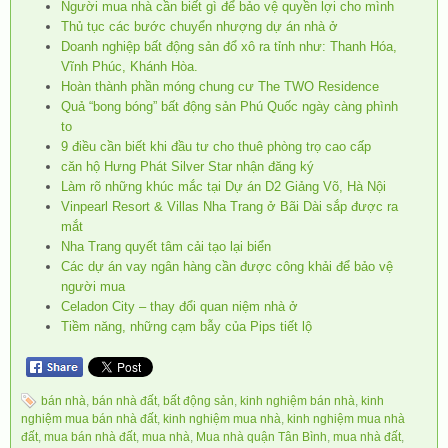
Người mua nhà cần biết gì để bảo vệ quyền lợi cho mình
Thủ tục các bước chuyển nhượng dự án nhà ở
Doanh nghiệp bất động sản đổ xô ra tỉnh như: Thanh Hóa,
Vĩnh Phúc, Khánh Hòa.
Hoàn thành phần móng chung cư The TWO Residence
Quả “bong bóng” bất động sản Phú Quốc ngày càng phình
to
9 điều cần biết khi đầu tư cho thuê phòng trọ cao cấp
căn hộ Hưng Phát Silver Star nhận đăng ký
Làm rõ những khúc mắc tại Dự án D2 Giảng Võ, Hà Nội
Vinpearl Resort & Villas Nha Trang ở Bãi Dài sắp được ra
mắt
Nha Trang quyết tâm cải tạo lại biển
Các dự án vay ngân hàng cần được công khải để bảo vệ
người mua
Celadon City – thay đổi quan niệm nhà ở
Tiềm năng, những cạm bẫy của Pips tiết lộ
bán nhà
,
bán nhà đất
,
bất động sản
,
kinh nghiệm bán nhà
,
kinh
nghiệm mua bán nhà đất
,
kinh nghiệm mua nhà
,
kinh nghiệm mua nhà
đất
,
mua bán nhà đất
,
mua nhà
,
Mua nhà quận Tân Bình
,
mua nhà đất
,