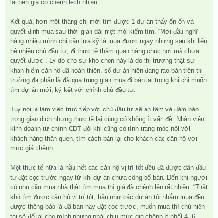
lại nên giá có chênh lệch nhiều.
Kết quả, hơn một tháng chị mới tìm được 1 dự án thấy ổn ổn và
quyết định mua sau thời gian dài mệt mỏi kiếm tìm. “Mới đầu nghĩ
hàng nhiều mình chỉ cần lựa kỹ là mua được ngay nhưng sau khi liên
hệ nhiều chủ đầu tư, đi thực tế thăm quan hàng chục nơi mà chưa
quyết được”. Lý do cho sự khó chọn này là do thị trường thật sự
khan hiếm căn hộ đã hoàn thiện, số dự án hiện đang rao bán trên thị
trường đa phần là đã qua trung gian mua đi bán lại trong khi chị muốn
tìm dự án mới, ký kết với chính chủ đầu tư.
Tuy nói là làm việc trực tiếp với chủ đầu tư sẽ an tâm và đảm bảo
trong giao dịch nhưng thực tế lại cũng có không ít vấn đề. Nhân viên
kinh doanh từ chính CĐT đôi khi cũng có tình trạng móc nối với
khách hàng thân quen, tìm cách bán lại cho khách các căn hộ với
mức giá chênh.
Một thực tế nữa là hầu hết các căn hộ vị trí tốt đều đã được dân đầu
tư đặt cọc trước ngay từ khi dự án chưa công bố bán. Đến khi người
có nhu cầu mua nhà thật tìm mua thì giá đã chênh lên rất nhiều. “Thật
khó tìm được căn hộ vị trí tốt, hầu như các dự án tôi nhắm mua đều
được thông báo là đã bán hay đặt cọc trước, muốn mua thì chủ hiện
tại sẽ để lại cho mình nhưng phải chịu mức giá chênh ít nhất 4- 6