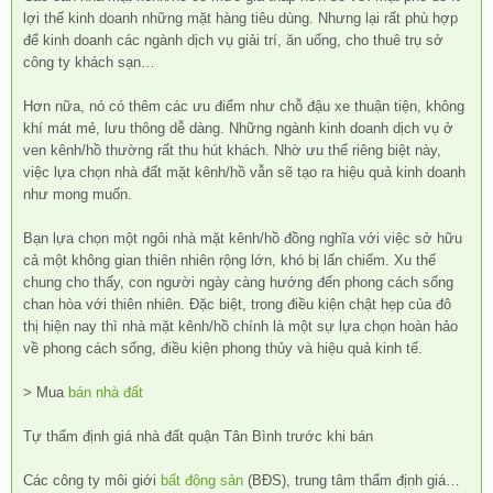
lợi thế kinh doanh những mặt hàng tiêu dùng. Nhưng lại rất phù hợp
để kinh doanh các ngành dịch vụ giải trí, ăn uống, cho thuê trụ sở
công ty khách sạn…
Hơn nữa, nó có thêm các ưu điểm như chỗ đậu xe thuận tiện, không
khí mát mẻ, lưu thông dễ dàng. Những ngành kinh doanh dịch vụ ở
ven kênh/hồ thường rất thu hút khách. Nhờ ưu thế riêng biệt này,
việc lựa chọn nhà đất mặt kênh/hồ vẫn sẽ tạo ra hiệu quả kinh doanh
như mong muốn.
Bạn lựa chọn một ngôi nhà mặt kênh/hồ đồng nghĩa với việc sở hữu
cả một không gian thiên nhiên rộng lớn, khó bị lấn chiếm. Xu thế
chung cho thấy, con người ngày càng hướng đến phong cách sống
chan hòa với thiên nhiên. Đặc biệt, trong điều kiện chật hẹp của đô
thị hiện nay thì nhà mặt kênh/hồ chính là một sự lựa chọn hoàn hảo
về phong cách sống, điều kiện phong thủy và hiệu quả kinh tế.
> Mua
bán nhà đất
Tự thẩm định giá nhà đất quận Tân Bình trước khi bán
Các công ty môi giới
bất động sản
(BĐS), trung tâm thẩm định giá…