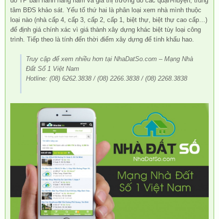
do TP ban hành hằng năm và giá thị trường do các quận-huyện, trung
tâm BĐS khảo sát. Yếu tố thứ hai là phân loại xem nhà mình thuộc
loại nào (nhà cấp 4, cấp 3, cấp 2, cấp 1, biệt thự, biệt thự cao cấp…)
để định giá chính xác vì giá thành xây dựng khác biệt tùy loại công
trình. Tiếp theo là tính đến thời điểm xây dựng để tính khấu hao.
Truy cập để xem nhiều hơn tại NhaDatSo.com – Mạng Nhà
Đất Số 1 Việt Nam
Hotline: (08) 6262.3838 / (08) 2266.3838 / (08) 2268.3838