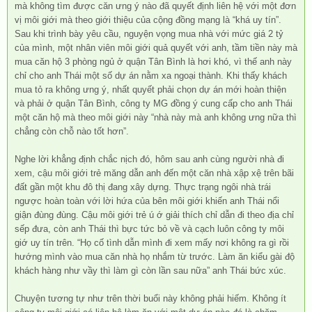
mà không tìm được căn ưng ý nào đã quyết định liên hệ với một đơn
vị môi giới mà theo giới thiệu của cộng đồng mạng là “khá uy tín”.
Sau khi trình bày yêu cầu, nguyện vọng mua nhà với mức giá 2 tỷ
của mình, một nhân viên môi giới quả quyết với anh, tầm tiền này mà
mua căn hộ 3 phòng ngủ ở quận Tân Bình là hơi khó, vì thế anh này
chỉ cho anh Thái một số dự án nằm xa ngoại thành. Khi thấy khách
mua tỏ ra không ưng ý, nhất quyết phải chọn dự án mới hoàn thiện
và phải ở quận Tân Bình, công ty MG đồng ý cung cấp cho anh Thái
một căn hộ mà theo môi giới này “nhà này mà anh không ưng nữa thì
chẳng còn chỗ nào tốt hơn”.
Nghe lời khẳng định chắc nịch đó, hôm sau anh cùng người nhà đi
xem, cậu môi giới trẻ măng dẫn anh đến một căn nhà xập xệ trên bãi
đất gần một khu đô thị đang xây dựng. Thực trạng ngôi nhà trái
ngược hoàn toàn với lời hứa của bên môi giới khiến anh Thái nổi
giận đùng đùng. Cậu môi giới trẻ ú ớ giải thích chỉ dẫn đi theo địa chỉ
sếp đưa, còn anh Thái thì bực tức bỏ về và cạch luôn công ty môi
giớ uy tín trên. “Họ cố tình dẫn mình đi xem mấy nơi không ra gì rồi
hướng mình vào mua căn nhà họ nhắm từ trước. Làm ăn kiểu gài độ
khách hàng như vầy thì làm gì còn lần sau nữa” anh Thái bức xúc.
Chuyện tương tự như trên thời buổi này không phải hiếm. Không ít