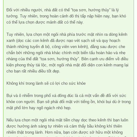
Đối với nhiều người, nhà đất có thế “tọa sơn, hướng thủy” là lý
tưởng. Tuy nhiên, trong hoàn cảnh đô thị tấp nập hiện nay, bạn khó
có thể lựa chọn được mảnh đất có thế này.
Tuy nhiên, lựa chọn một ngôi nhà phía trước mặt nhìn ra dòng kênh
xanh (dọc các con kênh đã được nạo vét sạch sẽ và quy hoạch
thành những tuyến đi bộ, công viên ven kênh), đằng sau được che
chắn bởi những ngôi nhà khác chính một biến tấu hoàn hảo và nhẹ
nhàng của thế đất “tọa sơn, hướng thủy”. Bên cạnh ưu điểm về điều
kiện phong thủy tài lộc, một ngôi nhà mặt đối diện con kênh mang lại
cho bạn rất nhiều điều tốt đẹp.
Không khí trong lành sẽ có lợi cho sức khỏe
Bụi và ô nhiễm trong phố xá đông đúc là cả một vấn đề đối với sức
khỏe con người. Bạn sẽ phải đối mặt với tiếng ồn, khói bụi dù ở trong
mặt phố lớn hay ngõ ngách nhỏ hẹp.
Nếu lựa chọn một ngôi nhà mặt tiền chạy dọc theo kênh thì bạn luôn
được hưởng ánh sáng tự nhiên và cảm thấy bầu không khí thiên
nhiên thật trong lành. Hơn nữa, bạn còn được sở hữu một không