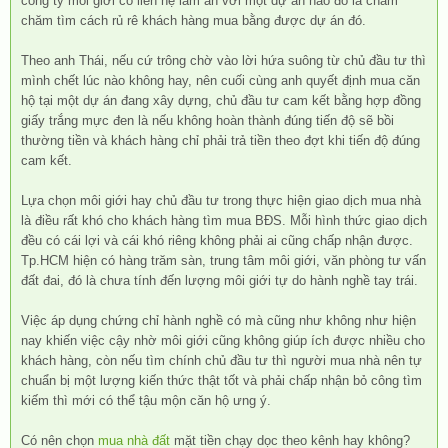
công ty môi giới có liên hệ làm ăn với một dự án nào đó là chăm
chăm tìm cách rủ rê khách hàng mua bằng được dự án đó.
Theo anh Thái, nếu cứ trông chờ vào lời hứa suông từ chủ đầu tư thì
mình chết lúc nào không hay, nên cuối cùng anh quyết định mua căn
hộ tại một dự án đang xây dựng, chủ đầu tư cam kết bằng hợp đồng
giấy trắng mực đen là nếu không hoàn thành đúng tiến độ sẽ bồi
thường tiền và khách hàng chỉ phải trả tiền theo đợt khi tiến độ đúng
cam kết.
Lựa chọn môi giới hay chủ đầu tư trong thực hiện giao dịch mua nhà
là điều rất khó cho khách hàng tìm mua BĐS. Mỗi hình thức giao dịch
đều có cái lợi và cái khó riêng không phải ai cũng chấp nhận được.
Tp.HCM hiện có hàng trăm sàn, trung tâm môi giới, văn phòng tư vấn
đất đai, đó là chưa tính đến lượng môi giới tự do hành nghề tay trái.
Việc áp dụng chứng chỉ hành nghề có mà cũng như không như hiện
nay khiến việc cậy nhờ môi giới cũng không giúp ích được nhiều cho
khách hàng, còn nếu tìm chính chủ đầu tư thì người mua nhà nên tự
chuẩn bị một lượng kiến thức thật tốt và phải chấp nhận bỏ công tìm
kiếm thì mới có thể tậu mộn căn hộ ưng ý.
Có nên chọn
mua nhà đất
mặt tiền chạy dọc theo kênh hay không?