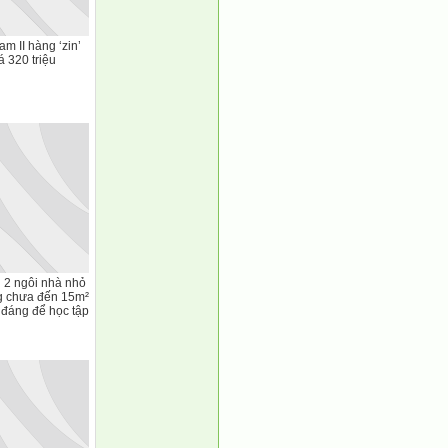
m II hàng ‘zin’
á 320 triệu
 2 ngôi nhà nhỏ
g chưa đến 15m²
ế đáng để học tập