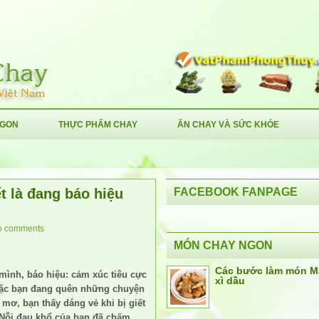
NGON
THỰC PHẨM CHAY
ĂN CHAY VÀ SỨC KHỎE
 là đang báo hiệu
FACEBOOK FANPAGE
o comments
MÓN CHAY NGON
Các bước làm món M
mình, báo hiệu: cảm xúc tiêu cực
xì dầu
hoặc bạn đang quên những chuyện
mơ, bạn thấy dáng vẻ khi bị giết
: Nỗi đau khổ của bạn đã chấm