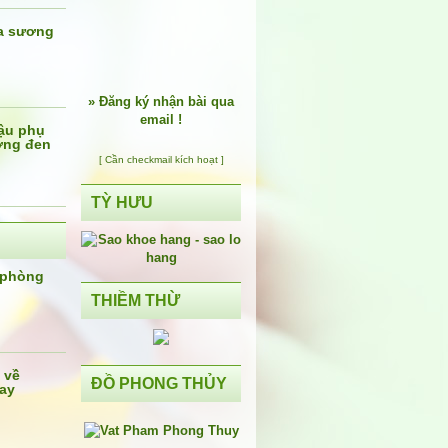
ữa sương
»
Đăng ký nhận bài qua
email !
ậu phụ
ơng đen
[ Cần checkmail kích hoạt ]
TỲ HƯU
 phòng
THIỀM THỪ
 về
ĐỒ PHONG THỦY
ay