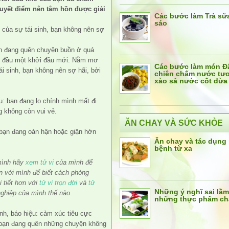
uyết điểm nên tâm hồn được giải
Các bước làm Trà s
sáo
của sự tái sinh, bạn không nên sợ
n đang quên chuyện buồn ở quá
ắt đầu một khởi đầu mới. Nằm mơ
Các bước làm món Đ
ái sinh, bạn không nên sợ hãi, bởi
chiên chấm nước tư
xào sả nước cốt dừa
: bạn đang lo chính mình mất đi
 không còn vui vẻ.
ĂN CHAY VÀ SỨC KHỎE
 bạn đang oán hận hoặc giận hờn
Ăn chay và tác dụng
bệnh từ xa
mình hãy
xem tử vi
của mình để
ến với mình để biết cách phòng
i tiết hơn với
tử vi trọn đời
và
tử
Những ý nghĩ sai lầm
nghiệp của mình thế nào
những thực phẩm ch
h, báo hiệu: cảm xúc tiêu cực
c bạn đang quên những chuyện không