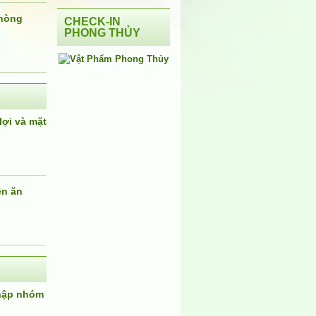
phòng
CHECK-IN
PHONG THỦY
lợi và mặt
ên ăn
nhập nhóm