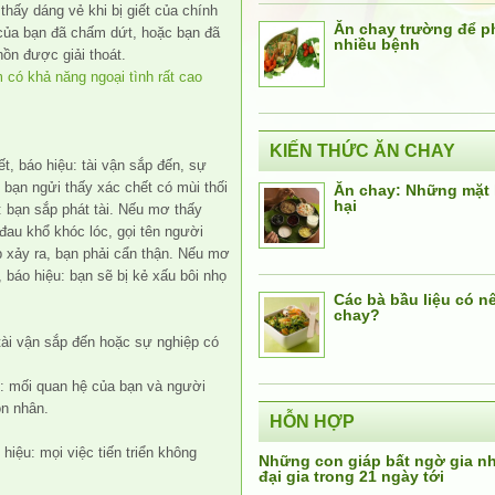
thấy dáng vẻ khi bị giết của chính
Ăn chay trường để 
 của bạn đã chấm dứt, hoặc bạn đã
nhiều bệnh
ồn được giải thoát.
có khả năng ngoại tình rất cao
KIẾN THỨC ĂN CHAY
, báo hiệu: tài vận sắp đến, sự
, bạn ngửi thấy xác chết có mùi thối
Ăn chay: Những mặt 
hại
u: bạn sắp phát tài. Nếu mơ thấy
au khổ khóc lóc, gọi tên người
ắp xảy ra, bạn phải cẩn thận. Nếu mơ
báo hiệu: bạn sẽ bị kẻ xấu bôi nhọ
Các bà bầu liệu có n
chay?
tài vận sắp đến hoặc sự nghiệp có
: mối quan hệ của bạn và người
ôn nhân.
HỖN HỢP
iệu: mọi việc tiến triển không
Những con giáp bất ngờ gia 
đại gia trong 21 ngày tới