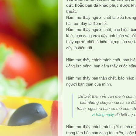
dứt, hoặc bạn đã khắc phục được kh
thoát.
Nằm mơ thấy người chết là biểu tượng 
hãi, bởi đây là điềm tốt.
Nằm mơ thấy người chết, báo hiệu: bạ
khứ, bạn đang vực dậy tinh thần và b
thấy người chết là biểu tượng của sự t
đây là điềm tốt.
Nằm mơ thấy chính mình chết, báo hiệu
động lực sống, bạn cảm thấy cuộc sống
Nằm mơ thấy bạn thân chết, báo hiệu:
người bạn thân của mình.
Để biết thêm về vận mệnh của 
biết những chuyện xui rủi sẽ đ
tránh, ngoài ra bạn có thể xem ch
vi hàng ngày
để biết sự 
Nằm mơ thấy chính mình giết chính mìn
trong tâm hồn bạn đang tan biến, hoặ