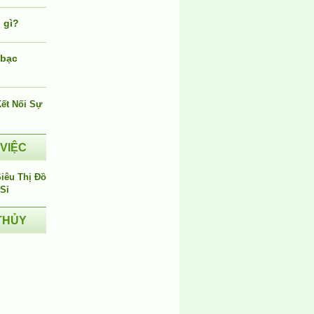
 gì?
 bạc
i
 VIỆC
THỦY