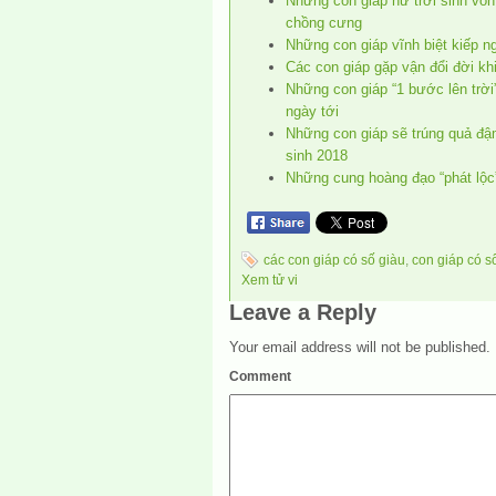
Những con giáp nữ trời sinh vố
chồng cưng
Những con giáp vĩnh biệt kiếp ng
Các con giáp gặp vận đổi đời k
Những con giáp “1 bước lên trời”
ngày tới
Những con giáp sẽ trúng quả đậ
sinh 2018
Những cung hoàng đạo “phát lộc
các con giáp có số giàu
,
con giáp có s
Xem tử vi
Leave a Reply
Your email address will not be published.
Comment