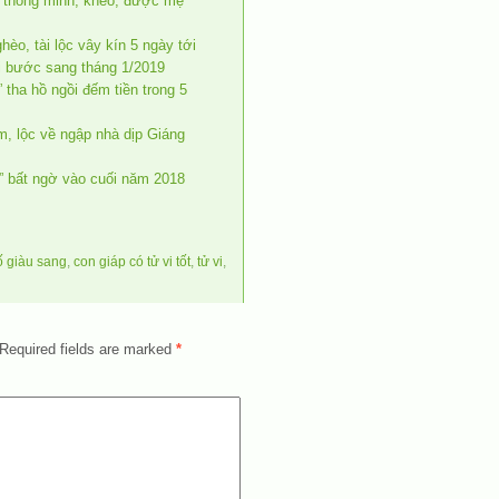
n thông minh, khéo, được mẹ
hèo, tài lộc vây kín 5 ngày tới
hi bước sang tháng 1/2019
 tha hồ ngồi đếm tiền trong 5
m, lộc về ngập nhà dịp Giáng
” bất ngờ vào cuối năm 2018
ố giàu sang
,
con giáp có tử vi tốt
,
tử vi
,
Required fields are marked
*