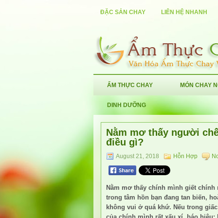
ĐẶC SẢN CHAY
LIÊN HỆ NHANH
ẨM THỰC CHAY
MÓN CHAY 
DINH DƯỠNG
Nằm mơ thấy người chết
điều gì?
August 21, 2018
Hỗn Hợp
N
Nằm mơ thấy chính mình giết chính 
trong tâm hồn bạn đang tan biến, 
không vui ở quá khứ. Nếu trong giấc 
của chính mình rất xấu xí, báo hiệu