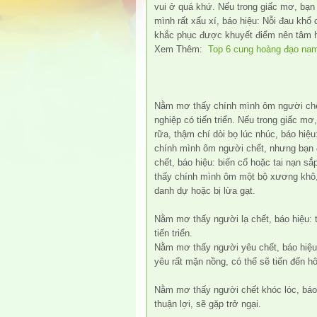
vui ở quá khứ. Nếu trong giấc mơ, bạn 
mình rất xấu xí, báo hiệu: Nỗi đau khổ
khắc phục được khuyết điểm nên tâm h
Xem Thêm:
Top 6 cung hoàng đạo nam 
Nằm mơ thấy chính mình ôm người chết
nghiệp có tiến triển. Nếu trong giấc mơ
rữa, thậm chí dòi bọ lúc nhúc, báo hiệ
chính mình ôm người chết, nhưng bạn đ
chết, báo hiệu: biến cố hoặc tai nạn s
thấy chính mình ôm một bộ xương khô, 
danh dự hoặc bị lừa gạt.
Nằm mơ thấy người lạ chết, báo hiệu: 
tiến triển.
Nằm mơ thấy người yêu chết, báo hiệu
yêu rất mặn nồng, có thể sẽ tiến đến h
Nằm mơ thấy người chết khóc lóc, báo h
thuận lợi, sẽ gặp trở ngại.