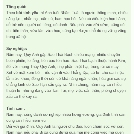
Tổng quát:
Theo
bói tình yêu
thì Anh tuổi Nhâm Tuất là người thông minh, nhiều
năng lực, nhẫn nại, cần cù, ham học hỏi. Nếu có điều kiện học hành,
dễ trở nên người có tiếng, có danh. Nếu phải vào đời sởm, cũng có
chí tiến thân, vừa làm vừa học, cũng tạo được chỗ đú ng vững vầng
trong xã hội.
Sự nghiệp:
Năm nay, Quý Anh gặp Sao Thái Bạch chiếu mạng, nhiều chuyện
buồn phiền, lo lắng, tiền bạc tốn hao. Sao Thái bạch thuộc hành Kim,
đối với mạng Thủy Quý Anh, nhẹ phần thiệt hại, trong rủi có may.
Xét về mặt
xem bói
, Tiểu vận đi vào Thắng Địa, có lợi cho danh lộc
lẫn sức khỏe, đồng thời còn có khả năng ngăn chận, hóa giải các sự
chẳng lành do Sao Hạn xấu gây ra. Nhìn chung, năm nay có nhiều
thuận lợi nhưng đang vào Tam Tai, mọi việc cẩn thận, phòng chuyện
xấu có thể xảy ra.
Tình cảm:
Năm nay, công danh sự nghiệp nhiều hưng vượng, gia đình tình cảm
cũng có nhiều niềm vui.
Đối với gia đình, Quý Anh là người chu đáo, luôn chăm sóc vợ con.
Năm nay, nếu phải đi xa cũng đừng quá mải mê công việc mà quên