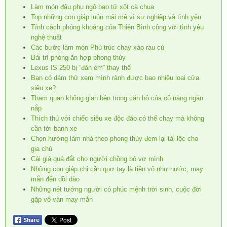
Làm món đậu phụ ngô bao tử xốt cà chua
Top những con giáp luôn mải mê vì sự nghiệp và tình yêu
Tính cách phóng khoáng của Thiên Bình cộng với tình yêu
nghệ thuật
Các bước làm món Phù trúc chay xào rau củ
Bài trí phòng ăn hợp phong thủy
Lexus IS 250 bị “đàn em” thay thế
Bạn có dám thử xem mình rành được bao nhiêu loại cửa
siêu xe?
Tham quan không gian bên trong căn hộ của cô nàng ngăn
nắp
Thích thú với chiếc siêu xe độc đáo có thể chạy mà không
cần tới bánh xe
Chọn hướng làm nhà theo phong thủy đem lại tài lộc cho
gia chủ
Cái giá quá đắt cho người chồng bỏ vợ mình
Những con giáp chỉ cần quơ tay là tiền vô như nước, may
mắn đến dồi dào
Những nét tướng người có phúc mệnh trời sinh, cuộc đời
gặp vô vàn may mắn