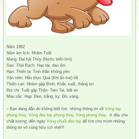
Năm 1982
Năm âm lịch: Nhâm Tuất
Mạng: Đại hải Thủy (Nước biển lớn)
Sao: Thái Bạch: Hao tài, đau ốm
Hạn: Thiên la: Tinh thần không yên
Vận niên: Hầu thực Quả (Khỉ ăn trai) tốt
Thiên can: Nhâm gặp Bính: Khắc xuất, thắng lợi
Địa chi: Tuất gặp Thân: Tam Tai, bất an
Màu sắc: Hạp: Đen, trắng; kỵ: Đỏ, vàng.
– Bạn đang đắn đo không biết tìm những thông tin về
Vòng tay
phong thủy
,
Vòng đeo tay phong thủy
,
Vòng phong thủy
, ở đâu cho
chất lượng, đến ngay
Vòng chuổi đeo tay
để tìm cho mình những
thông tin vô cùng hữu ích nhé!!!