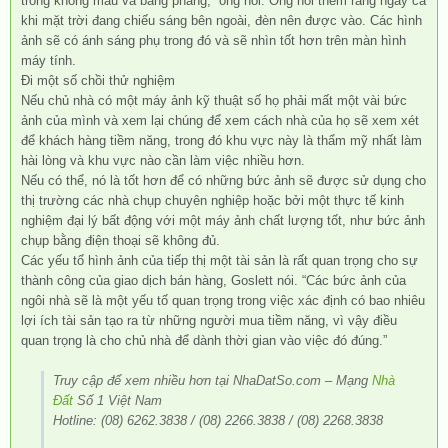
trông không màu và bằng phẳng, “ông nói. Ông nói thêm rằng ngay cả
khi mặt trời đang chiếu sáng bên ngoài, đèn nên được vào. Các hình
ảnh sẽ có ánh sáng phụ trong đó và sẽ nhìn tốt hơn trên màn hình
máy tính.
Đi một số chồi thử nghiệm
Nếu chủ nhà có một máy ảnh kỹ thuật số họ phải mất một vài bức
ảnh của mình và xem lại chúng để xem cách nhà của họ sẽ xem xét
để khách hàng tiềm năng, trong đó khu vực này là thẩm mỹ nhất làm
hài lòng và khu vực nào cần làm việc nhiều hơn.
Nếu có thể, nó là tốt hơn để có những bức ảnh sẽ được sử dụng cho
thị trường các nhà chụp chuyên nghiệp hoặc bởi một thực tế kinh
nghiệm đại lý bất động với một máy ảnh chất lượng tốt, như bức ảnh
chụp bằng điện thoại sẽ không đủ.
Các yếu tố hình ảnh của tiếp thị một tài sản là rất quan trọng cho sự
thành công của giao dịch bán hàng, Goslett nói. “Các bức ảnh của
ngôi nhà sẽ là một yếu tố quan trọng trong việc xác định có bao nhiêu
lợi ích tài sản tạo ra từ những người mua tiềm năng, vì vậy điều
quan trọng là cho chủ nhà để dành thời gian vào việc đó đúng.”
Truy cập để xem nhiều hơn tại NhaDatSo.com – Mạng
Nhà
Đất
Số 1 Việt Nam
Hotline: (08) 6262.3838 / (08) 2266.3838 / (08) 2268.3838