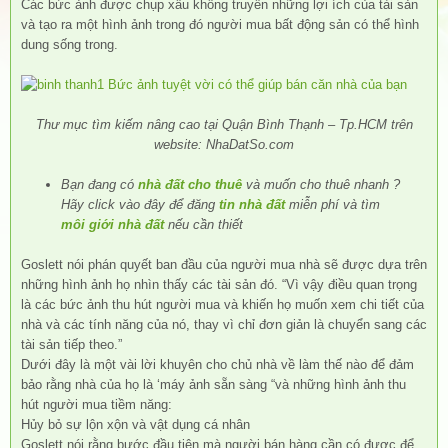
Các bức ảnh được chụp xấu không truyền những lợi ích của tài sản
và tạo ra một hình ảnh trong đó người mua bất động sản có thể hình
dung sống trong.
Thư mục tìm kiếm nâng cao tại Quận Bình Thạnh – Tp.HCM trên
website: NhaDatSo.com
Bạn đang có
nhà đất cho thuê
và muốn cho thuê nhanh ?
Hãy click vào đây để đăng
tin nhà đất
miễn phí và tìm
môi giới nhà đất
nếu cần thiết
Goslett nói phán quyết ban đầu của người mua nhà sẽ được dựa trên
những hình ảnh họ nhìn thấy các tài sản đó. “Vì vậy điều quan trọng
là các bức ảnh thu hút người mua và khiến họ muốn xem chi tiết của
nhà và các tính năng của nó, thay vì chỉ đơn giản là chuyển sang các
tài sản tiếp theo.”
Dưới đây là một vài lời khuyên cho chủ nhà về làm thế nào để đảm
bảo rằng nhà của họ là ‘máy ảnh sẵn sàng “và những hình ảnh thu
hút người mua tiềm năng:
Hủy bỏ sự lộn xộn và vật dụng cá nhân
Goslett nói rằng bước đầu tiên mà người bán hàng cần có được để