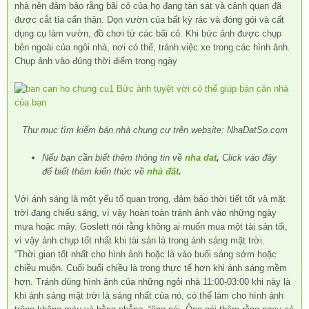
nhà nên đảm bảo rằng bãi cỏ của họ đang tàn sát và cảnh quan đã
được cắt tỉa cẩn thận. Dọn vườn của bất kỳ rác và đóng gói và cất
dụng cụ làm vườn, đồ chơi từ các bãi cỏ. Khi bức ảnh được chụp
bên ngoài của ngôi nhà, nơi có thể, tránh việc xe trong các hình ảnh.
Chụp ảnh vào đúng thời điểm trong ngày
Thư mục tìm kiếm bán nhà chung cư trên website: NhaDatSo.com
Nếu bạn cần biết thêm thông tin về
nha dat
,
Click vào đây
để biết thêm kiến thức về
nhà đất
.
Với ánh sáng là một yếu tố quan trọng, đảm bảo thời tiết tốt và mặt
trời đang chiếu sáng, vì vậy hoàn toàn tránh ảnh vào những ngày
mưa hoặc mây. Goslett nói rằng không ai muốn mua một tài sản tối,
vì vậy ảnh chụp tốt nhất khi tài sản là trong ánh sáng mặt trời.
“Thời gian tốt nhất cho hình ảnh hoặc là vào buổi sáng sớm hoặc
chiều muộn. Cuối buổi chiều là trong thực tế hơn khi ánh sáng mềm
hơn. Tránh dùng hình ảnh của những ngôi nhà 11:00-03:00 khi này là
khi ánh sáng mặt trời là sáng nhất của nó, có thể làm cho hình ảnh