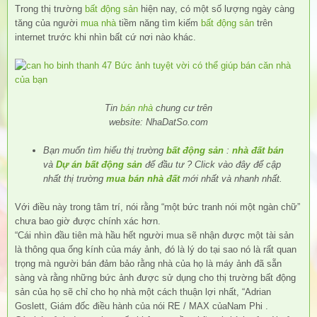
Trong thị trường
bất động sản
hiện nay, có một số lượng ngày càng
tăng của người
mua nhà
tiềm năng tìm kiếm
bất động sản
trên
internet trước khi nhìn bất cứ nơi nào khác.
Tin
bán nhà
chung cư trên
website: NhaDatSo.com
Bạn muốn tìm hiểu thị trường
bất động sản
:
nhà đất bán
và
Dự án bất động sản
để đầu tư ? Click vào đây để cập
nhất thị trường
mua bán nhà đất
mới nhất và nhanh nhất.
Với điều này trong tâm trí, nói rằng “một bức tranh nói một ngàn chữ”
chưa bao giờ được chính xác hơn.
“Cái nhìn đầu tiên mà hầu hết người mua sẽ nhận được một tài sản
là thông qua ống kính của máy ảnh, đó là lý do tại sao nó là rất quan
trọng mà người bán đảm bảo rằng nhà của họ là máy ảnh đã sẵn
sàng và rằng những bức ảnh được sử dụng cho thị trường bất động
sản của họ sẽ chỉ cho họ nhà một cách thuận lợi nhất, “Adrian
Goslett, Giám đốc điều hành của nói RE / MAX củaNam Phi .