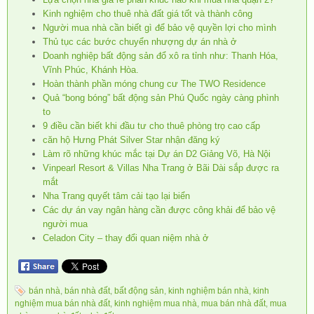
Kinh nghiệm cho thuê nhà đất giá tốt và thành công
Người mua nhà cần biết gì để bảo vệ quyền lợi cho mình
Thủ tục các bước chuyển nhượng dự án nhà ở
Doanh nghiệp bất động sản đổ xô ra tỉnh như: Thanh Hóa,
Vĩnh Phúc, Khánh Hòa.
Hoàn thành phần móng chung cư The TWO Residence
Quả “bong bóng” bất động sản Phú Quốc ngày càng phình
to
9 điều cần biết khi đầu tư cho thuê phòng trọ cao cấp
căn hộ Hưng Phát Silver Star nhận đăng ký
Làm rõ những khúc mắc tại Dự án D2 Giảng Võ, Hà Nội
Vinpearl Resort & Villas Nha Trang ở Bãi Dài sắp được ra
mắt
Nha Trang quyết tâm cải tạo lại biển
Các dự án vay ngân hàng cần được công khải để bảo vệ
người mua
Celadon City – thay đổi quan niệm nhà ở
bán nhà
,
bán nhà đất
,
bất động sản
,
kinh nghiệm bán nhà
,
kinh
nghiệm mua bán nhà đất
,
kinh nghiệm mua nhà
,
mua bán nhà đất
,
mua