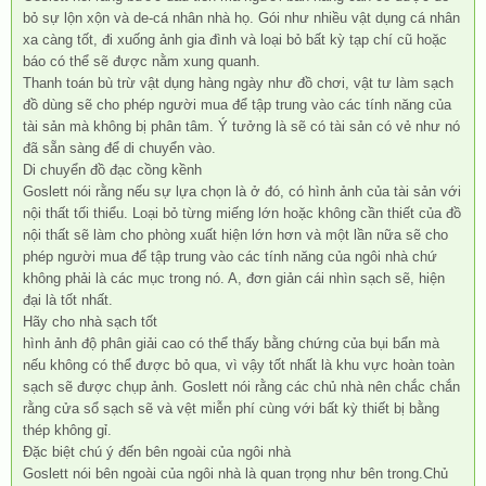
bỏ sự lộn xộn và de-cá nhân nhà họ. Gói như nhiều vật dụng cá nhân
xa càng tốt, đi xuống ảnh gia đình và loại bỏ bất kỳ tạp chí cũ hoặc
báo có thể sẽ được nằm xung quanh.
Thanh toán bù trừ vật dụng hàng ngày như đồ chơi, vật tư làm sạch
đồ dùng sẽ cho phép người mua để tập trung vào các tính năng của
tài sản mà không bị phân tâm. Ý tưởng là sẽ có tài sản có vẻ như nó
đã sẵn sàng để di chuyển vào.
Di chuyển đồ đạc cồng kềnh
Goslett nói rằng nếu sự lựa chọn là ở đó, có hình ảnh của tài sản với
nội thất tối thiểu. Loại bỏ từng miếng lớn hoặc không cần thiết của đồ
nội thất sẽ làm cho phòng xuất hiện lớn hơn và một lần nữa sẽ cho
phép người mua để tập trung vào các tính năng của ngôi nhà chứ
không phải là các mục trong nó. A, đơn giản cái nhìn sạch sẽ, hiện
đại là tốt nhất.
Hãy cho nhà sạch tốt
hình ảnh độ phân giải cao có thể thấy bằng chứng của bụi bẩn mà
nếu không có thể được bỏ qua, vì vậy tốt nhất là khu vực hoàn toàn
sạch sẽ được chụp ảnh. Goslett nói rằng các chủ nhà nên chắc chắn
rằng cửa sổ sạch sẽ và vệt miễn phí cùng với bất kỳ thiết bị bằng
thép không gỉ.
Đặc biệt chú ý đến bên ngoài của ngôi nhà
Goslett nói bên ngoài của ngôi nhà là quan trọng như bên trong.Chủ