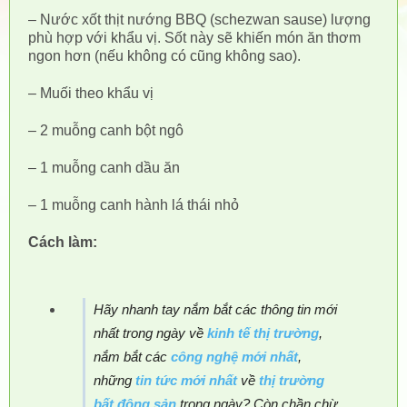
– Nước xốt thịt nướng BBQ (schezwan sause) lượng
phù hợp với khẩu vị. Sốt này sẽ khiến món ăn thơm
ngon hơn (nếu không có cũng không sao).
– Muối theo khẩu vị
– 2 muỗng canh bột ngô
– 1 muỗng canh dầu ăn
– 1 muỗng canh hành lá thái nhỏ
Cách làm:
Hãy nhanh tay nắm bắt các thông tin mới
nhất trong ngày về
kinh tế thị trường
,
nắm bắt các
công nghệ mới nhất
,
những
tin tức mới nhất
về
thị trường
bất động sản
trong ngày? Còn chần chừ