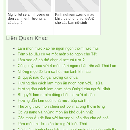
Mũi bị tẹt sẽ ảnh hưởng gì
Kinh nghiệm xương máu
đến vận mệnh, tương lai
khi thuê phòng trọ từ A-Z
của bạn?
cho các bạn nữ sinh
Liên Quan Khác
Làm món mực xào hẹ ngon ngon thơm nức mũi
Tôm xào đậu cô ve một món xào ngon cho Tết
Làm sao để có thể chọn được cá tươi?
Cùng xuýt xoa với 4 món cà ri ngon nhất trên đất Thái Lan
Những mẹo để làm cá hết mùi tanh khi nấu
Bí quyết nấu đùi gà nướng cà chua
Hướng dẫn cách làm món ăn ngon hơn với… sữa
Hướng dẫn cách làm cơm nắm Onigiri của người Nhật
Bí quyết làm mướp đắng nhồi thịt rưới xì dầu
Hướng dẫn làm cuốn chả mực bắp cải tím
Thưởng thức món chuối sốt bơ mật ong thơm lừng
Ốc vú nàng và những món ăn khó quên nhất
Các món Âu dễ làm với hương vị hấp dẫn cho cả nhà
Làm món thịt lợn xào tương ớt kiểu Thái
Cách làm bánh chocolate lava ngọt ngào cho ngày cuối thu