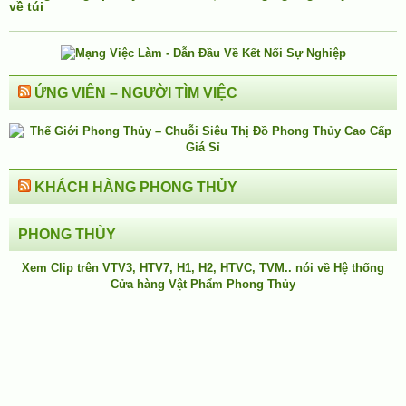
về túi
ỨNG VIÊN – NGƯỜI TÌM VIỆC
KHÁCH HÀNG PHONG THỦY
PHONG THỦY
Xem Clip trên
VTV3
,
HTV7
,
H1
, H2, HTVC, TVM.. nói về Hệ thống
Cửa hàng Vật Phẩm Phong Thủy