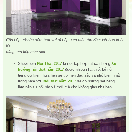
Căn bếp trở nên trầm hơn với tủ bếp gam màu tím đậm kết hợp khéo
léo
cùng sàn bếp màu đen.
Showroom
Nội Thất 2017
là nơi tập hợp tất cả những
Xu
hướng nội thất năm 2017
được nhiều nhà thiết kế nổi
tiếng dự kiến, hứa hẹn sẽ trở nên đặc sắc và phổ biến nhất
trong năm tới.
Nội thất năm 2017
sẽ có những nét riêng,
làm nên sự nổi bật và mới mẻ cho không gian nhà bạn.