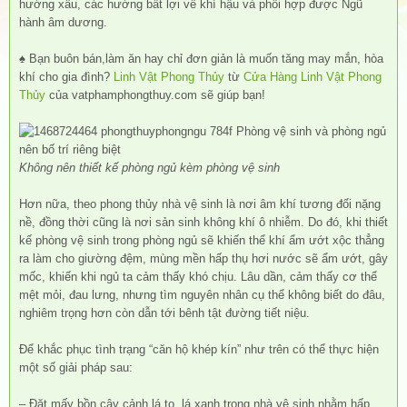
hướng xấu, các hướng bất lợi về khí hậu và phối hợp được Ngũ
hành âm dương.
♠ Bạn buôn bán,làm ăn hay chỉ đơn giản là muốn tăng may mắn, hòa
khí cho gia đình?
Linh Vật Phong Thủy
từ
Cửa Hàng Linh Vật Phong
Thủy
của vatphamphongthuy.com sẽ giúp bạn!
Không nên thiết kế phòng ngủ kèm phòng vệ sinh
Hơn nữa, theo phong thủy nhà vệ sinh là nơi âm khí tương đối nặng
nề, đồng thời cũng là nơi sản sinh không khí ô nhiễm. Do đó, khi thiết
kế phòng vệ sinh trong phòng ngủ sẽ khiến thể khí ẩm ướt xộc thẳng
ra làm cho giường đệm, mùng mền hấp thụ hơi nước sẽ ẩm ướt, gây
mốc, khiến khi ngủ ta cảm thấy khó chịu. Lâu dần, cảm thấy cơ thể
mệt mỏi, đau lưng, nhưng tìm nguyên nhân cụ thể không biết do đâu,
nghiêm trọng hơn còn dẫn tới bênh tật đường tiết niệu.
Để khắc phục tình trạng “căn hộ khép kín” như trên có thể thực hiện
một số giải pháp sau:
– Đặt mấy bồn cây cảnh lá to, lá xanh trong nhà vệ sinh nhằm hấp