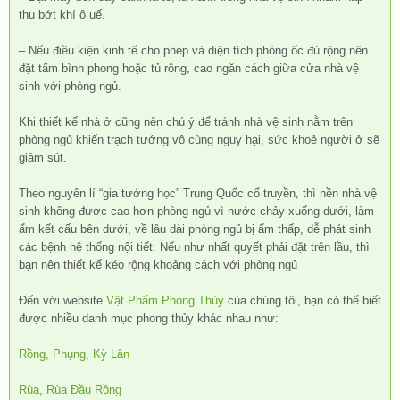
thu bớt khí ô uế.
– Nếu điều kiện kinh tế cho phép và diện tích phòng ốc đủ rộng nên
đặt tấm bình phong hoặc tủ rộng, cao ngăn cách giữa cửa nhà vệ
sinh với phòng ngủ.
Khi thiết kế nhà ở cũng nên chú ý để tránh nhà vệ sinh nằm trên
phòng ngủ khiến trạch tướng vô cùng nguy hại, sức khoẻ người ở sẽ
giảm sút.
Theo nguyên lí “gia tướng học” Trung Quốc cổ truyền, thì nền nhà vệ
sinh không được cao hơn phòng ngủ vì nước chảy xuống dưới, làm
ẩm kết cấu bên dưới, về lâu dài phòng ngủ bị ẩm thấp, dễ phát sinh
các bệnh hệ thống nội tiết. Nếu như nhất quyết phải đặt trên lầu, thì
bạn nên thiết kế kéo rộng khoảng cách với phòng ngủ
Đến với website
Vật Phẩm Phong Thủy
của chúng tôi, bạn có thể biết
được nhiều danh mục phong thủy khác nhau như:
Rồng, Phụng, Kỳ Lân
Rùa, Rùa Đầu Rồng