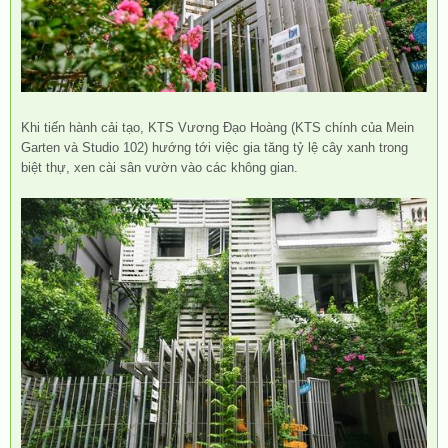
Khi tiến hành cải tạo, KTS Vương Đạo Hoàng (KTS chính của Mein
Garten và Studio 102) hướng tới việc gia tăng tỷ lệ cây xanh trong
biệt thự, xen cài sân vườn vào các không gian.