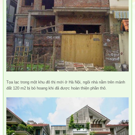
Tọa lạc trong một khu đô thị mới ở Hà Nội, ngôi nhà nằm trên mảnh
đất 120 m2 bị bỏ hoang khi đã được hoàn thiện phần thô.