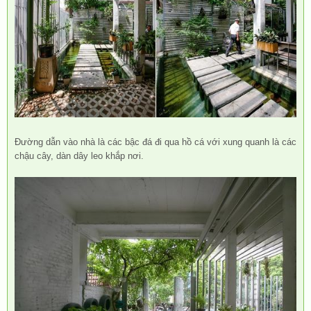
Đường dẫn vào nhà là các bậc đá đi qua hồ cá với xung quanh là các
chậu cây, dàn dây leo khắp nơi.