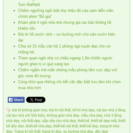
Tom Raffield
Chiêm ngưỡng ngôi biệt thự triệu đô của nam diễn viên
chính phim “Bố già”
Khám phá 4 ngôi nhà nhỏ nhưng giá rao bán không hề
khiêm tốn
Bài trí hồ nước nhỏ – xu hướng mới cho sân vườn hiện
đại
Chia sẻ 15 mẫu căn hộ 1 phòng ngủ tuyệt đẹp cho vợ
chồng trẻ
Tham quan ngôi nhà có chiều ngang 1,8m khiến người
người ghen tị vì quá sáng tạo
Chiêm ngắm mê mẩn những mẫu phòng tắm cực đẹp với
góc view ấn tượng
Cùng nhìn qua những chi tiết cần đặc biệt lưu tâm khi chọn
mua nhà mới
bài trí không gian nhà
,
bài trí nội thất
,
bố trí nhà đẹp
,
cải tạo nhà 3 tầng
,
cải tạo nhà với 500 triệu
,
không gian nhà đẹp
,
mẫu nhà đẹp
,
nhà 3 tầng
,
nhà đẹp
,
nội thất đẹp
,
sắp xếp cho nhà đẹp
,
thiết kế
,
thiết kế dẹp mắt
,
thiết
kế dộc đáo
,
thiết kế nhà đẹp
,
thiết kế nội thất
,
thiết kế đẹp
,
trang trí nhà
đẹp
,
Trang trí nội thất
,
trang trí đẹp
,
xu hướng nhà đẹp
,
độc đáo