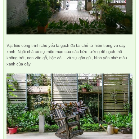
Vật liệu công trình chủ yếu là gạch đá tái chế từ hiện trạng và cây
xanh. Ngôi nhà có sự mộc mạc của các bức tường để gạch thô
không trát, nan vân gỗ, bậc đá… và sự gần gũi, bình yên nhờ màu
xanh của cây.