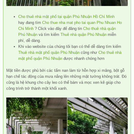
Cho thuê nhà mặt phố tại quận Phú Nhuận Hồ Chí Minh
hay đang tìm
Cho thue nha mat pho tai quan Phu Nhuan Ho
Chi Minh
? Click vào đây để đăng tin
Cho thuê nhà quận
Phú Nhuận
và tìm kiếm
Thuê nhà quận Phú Nhuận
miễn
phí, dễ dàng.
Khi vào website của chúng tôi bạn có thể dễ dàng tìm kiếm
Thuê nhà mặt phố quận Phú Nhuận
cũng như
Cho thuê nhà
mặt phố quận Phú Nhuận
được nhanh chóng hơn
Mặt tiền được phủ bởi các tấm nan làm từ hỗn hợp xi măng, bột gỗ
hạn chế tác động của mưa nắng lên những mặt tường không trát. Đó
cũng là hệ khung cho cây leo có thể bám và mọc xen kẽ giúp cho
công trình trở thành một khối xanh.