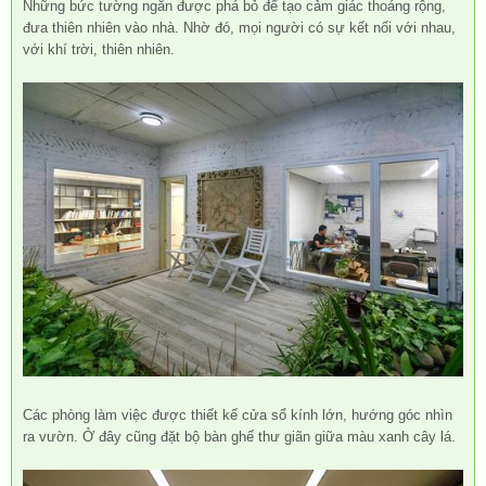
Những bức tường ngăn được phá bỏ để tạo cảm giác thoáng rộng,
đưa thiên nhiên vào nhà. Nhờ đó, mọi người có sự kết nối với nhau,
với khí trời, thiên nhiên.
Các phòng làm việc được thiết kế cửa sổ kính lớn, hướng góc nhìn
ra vườn. Ở đây cũng đặt bộ bàn ghế thư giãn giữa màu xanh cây lá.