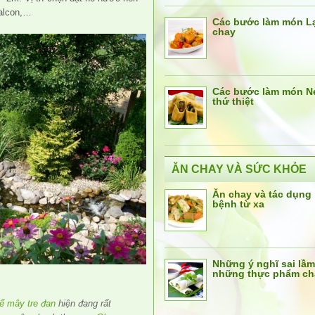
balcon,…
Các bước làm món L
chay
Các bước làm món N
thứ thiệt
ĂN CHAY VÀ SỨC KHỎE
Ăn chay và tác dụng
bệnh từ xa
Những ý nghĩ sai lầm
những thực phẩm ch
ế mây tre đan
hiện đang rất