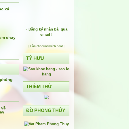
ạc xá
»
Đăng ký nhận bài qua
email !
em chay
[ Cần checkmail kích hoạt ]
TỲ HƯU
 phòng
THIỀM THỪ
 về
ĐỒ PHONG THỦY
ay