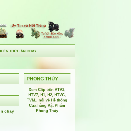
KIẾN THỨC ĂN CHAY
PHONG THỦY
Xem Clip trên
VTV3
,
HTV7
,
H1
, H2, HTVC,
TVM.. nói về Hệ thống
Cửa hàng Vật Phẩm
Phong Thủy
ón chay