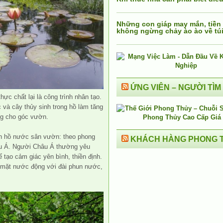
Những con giáp may mắn, tiền
không ngừng chảy ào ào về tú
ỨNG VIÊN – NGƯỜI TÌM
ực chất lại là công trình nhân tạo.
và cây thủy sinh trong hồ làm tăng
g cho góc vườn.
ảnh hồ nước sân vườn: theo phong
KHÁCH HÀNG PHONG 
u Á. Người Châu Á thường yêu
 tạo cảm giác yên bình, thiền định.
 mặt nước động với đài phun nước,