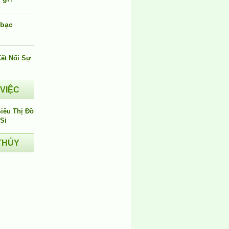
 bạc
i
 VIỆC
THỦY