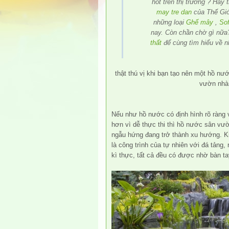
hot trên thị trường ? Hay
may tre dan
của Thế Giớ
những loại
Ghế mây
,
So
nay. Còn chần chờ gì nữa
thất
để cùng tìm hiểu về 
thật thú vị khi bạn tạo nên một hồ nư
vườn nhà
Nếu như hồ nước có định hình rõ ràng 
hơn vì dễ thực thi thì hồ nước sân vư
ngẫu hứng đang trở thành xu hướng. K
là công trình của tự nhiên với đá tảng,
kì thực, tất cả đều có được nhờ bàn tay