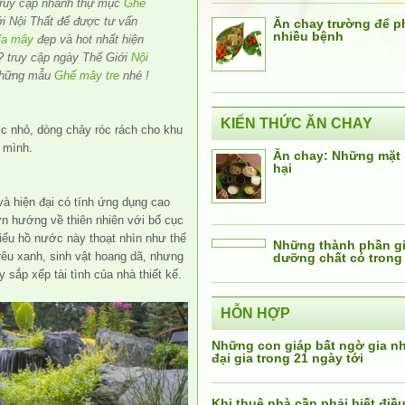
 truy cập nhanh thự mục
Ghe
i Nội Thất để được tư vấn
Ăn chay trường để 
nhiều bệnh
fa mây
đẹp và hot nhất hiện
? truy cập ngày Thế Giới
Nội
những mẫu
Ghế mây tre
nhé !
KIẾN THỨC ĂN CHAY
ớc nhỏ, dòng chảy róc rách cho khu
 mình.
Ăn chay: Những mặt 
hại
và hiện đại có tính ứng dụng cao
ờn hướng về thiên nhiên với bố cục
iểu hồ nước này thoạt nhìn như thể
Những thành phần giá
 rêu xanh, sinh vật hoang dã, nhưng
dưỡng chất có trong
 sắp xếp tài tình của nhà thiết kế.
HỖN HỢP
Những con giáp bất ngờ gia 
đại gia trong 21 ngày tới
Khi thuê nhà cần phải biết điều