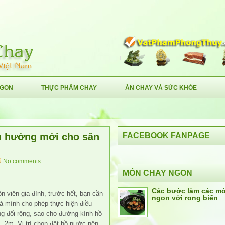
NGON
THỰC PHẨM CHAY
ĂN CHAY VÀ SỨC KHỎE
xu hướng mới cho sân
FACEBOOK FANPAGE
No comments
MÓN CHAY NGON
Các bước làm các m
 viên gia đình, trước hết, bạn cần
ngon với rong biển
à mình cho phép thực hiện điều
g đối rộng, sao cho đường kính hồ
– 2m. Vị trí chọn đặt hồ nước nên