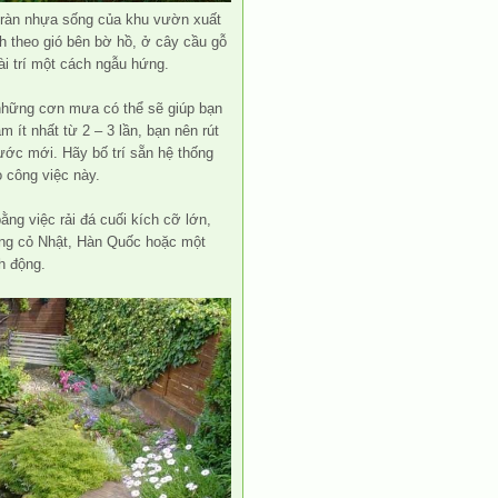
tràn nhựa sống của khu vườn xuất
h theo gió bên bờ hồ, ở cây cầu gỗ
i trí một cách ngẫu hứng.
 những cơn mưa có thể sẽ giúp bạn
ít nhất từ 2 – 3 lần, bạn nên rút
ước mới. Hãy bố trí sẵn hệ thống
 công việc này.
bằng việc rải đá cuối kích cỡ lớn,
ồng cỏ Nhật, Hàn Quốc hoặc một
h động.