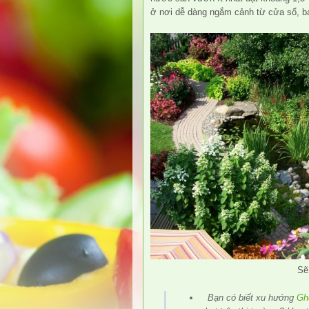
ở nơi dễ dàng ngắm cảnh từ cửa sổ, 
Sẽ
Bạn có biết xu hướng
Gh