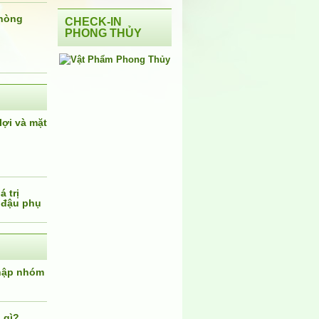
phòng
CHECK-IN
PHONG THỦY
lợi và mặt
 trị
 đậu phụ
nhập nhóm
 gì?