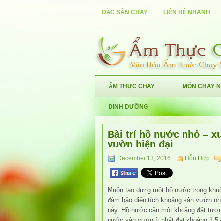
ĐẶC SẢN CHAY
LIÊN HỆ NHANH
ẨM THỰC CHAY
MÓN CHAY 
DINH DƯỠNG
Bài trí hồ nước nhỏ – 
vườn hiện đại
December 13, 2016
Hỗn Hợp
Muốn tạo dưng một hồ nước trong khuôn
đảm bảo diện tích khoảng sân vườn nh
này. Hồ nước cần một khoảng đất tươn
nước sân vườn ít nhất đạt khoảng 1,5 