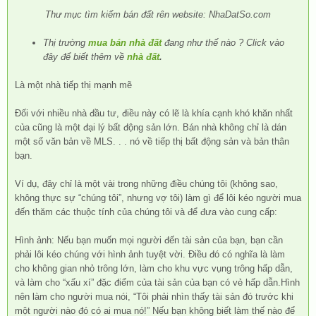
Thư mục tìm kiếm bán đất rên website: NhaDatSo.com
Thị trường
mua bán nhà đất
đang như thế nào ? Click vào
đây để biết thêm về
nhà đất
.
Là một nhà tiếp thị mạnh mẽ
Đối với nhiều nhà đầu tư, điều này có lẽ là khía cạnh khó khăn nhất
của cũng là một đại lý bất động sản lớn. Bán nhà không chỉ là dán
một số văn bản về MLS. . . nó về tiếp thị bất động sản và bản thân
bạn.
Ví dụ, đây chỉ là một vài trong những điều chúng tôi (không sao,
không thực sự “chúng tôi”, nhưng vợ tôi) làm gì để lôi kéo người mua
đến thăm các thuộc tính của chúng tôi và để đưa vào cung cấp:
Hình ảnh: Nếu bạn muốn mọi người đến tài sản của bạn, bạn cần
phải lôi kéo chúng với hình ảnh tuyệt vời. Điều đó có nghĩa là làm
cho không gian nhỏ trông lớn, làm cho khu vực vụng trông hấp dẫn,
và làm cho “xấu xí” đặc điểm của tài sản của bạn có vẻ hấp dẫn.Hình
nên làm cho người mua nói, “Tôi phải nhìn thấy tài sản đó trước khi
một người nào đó có ai mua nó!” Nếu bạn không biết làm thế nào để