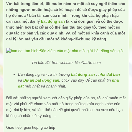
Với bài trong tâm trí, tôi muốn ném ra một số suy nghĩ thêm cho
những người muốn hoặc có kế hoạch để có được giấy phép của
họ để mua / bán tài sản của mình. Trong khi các bộ phận hậu
cần của một đại lý
bất động sản
là khá đơn giản và có thể được
thực hiện bởi bất cứ ai có thể làm thủ tục giấy tờ, theo một số
quy tắc cơ bản và các quy định, vv, có một số khía cạnh của một
đại lý lớn mà yêu cầu một số không-để-chung kỹ năng.
Tin bán đất trên website: NhaDatSo.com
Ban đang nghiên cứ thị trường
bất động sản
:
nhà đất bán
và
Dự án bất động sản
, click vào đây để cập nhất tin
nha
dat
mới nhất và nhanh nhất.
Đối với những người xem xét cấp giấy phép của họ, tôi chỉ muốn mất
một vài phút để chạm vào một số trong những khía cạnh khác của
một đại lý lớn, và làm thế nào để giải quyết những khu vực nếu bạn
không cá nhân có kỹ năng …
Giao tiếp, giao tiếp, giao tiếp