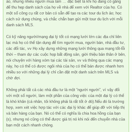
ảo, nhưng nhiều người mua làm … đặc biệt là khi họ đang cố gắng
để thu hẹp danh sách của họ về nhà để xem với Realtor của họ. Có
một số công cụ rất cơ bản có sẵn để tạo ra các tour du lịch ảo; học
cách sử dụng chúng, và chắc chắn bạn gửi một tour du lịch với mỗi
danh sách MLS.
Có kỹ năng người/mạng đại lý tốt có mạng lưới lớn các địa chỉ liên
lạc mà họ có thể tận dụng để tìm người mua, người bán, nhà đầu tư,
các đối tác, vv Họ xây dựng những mạng lưới thông qua mạng tốt-lỗi
thời – tham dự các cuộc họp bất động sản, giới thiệu bản thân ở bên,
nói chuyện với hàng xóm tại các tài sản, vv và thông qua các mạng
này, họ có thể có được ngôi nhà của họ có thể bán được nhanh hơn
nhiều so với những đại lý chỉ cần đặt một danh sách trên MLS và
chờ đợi.
Không phải tất cả các nhà đầu tư là một “người người”, vì vậy đối
với một số người, làm một phần của công việc của một đại lý có thể
là khó khăn (cá nhân, tôi không phải là rất tốt ở đó).Nếu đó là trường
hợp, xem xét việc hợp tác với các đại lý khác để giúp đỡ với tiếp thị
và bán hàng của bạn. Nó có thể có nghĩa là chia hoa hồng của bạn
(s), nhưng nó cũng có thể được giá trị nó khi nói đến chuyển nhà của
bạn một cách nhanh chóng.