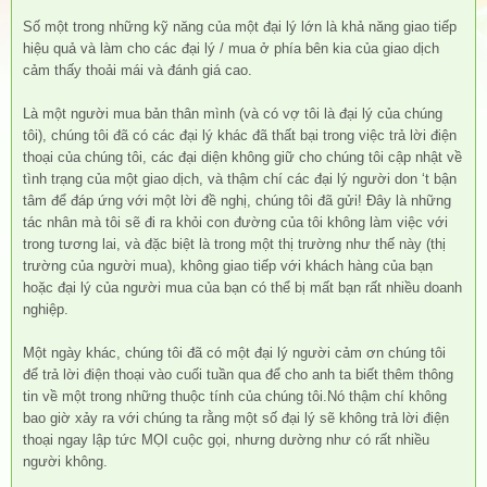
Số một trong những kỹ năng của một đại lý lớn là khả năng giao tiếp
hiệu quả và làm cho các đại lý / mua ở phía bên kia của giao dịch
cảm thấy thoải mái và đánh giá cao.
Là một người mua bản thân mình (và có vợ tôi là đại lý của chúng
tôi), chúng tôi đã có các đại lý khác đã thất bại trong việc trả lời điện
thoại của chúng tôi, các đại diện không giữ cho chúng tôi cập nhật về
tình trạng của một giao dịch, và thậm chí các đại lý người don ‘t bận
tâm để đáp ứng với một lời đề nghị, chúng tôi đã gửi! Đây là những
tác nhân mà tôi sẽ đi ra khỏi con đường của tôi không làm việc với
trong tương lai, và đặc biệt là trong một thị trường như thế này (thị
trường của người mua), không giao tiếp với khách hàng của bạn
hoặc đại lý của người mua của bạn có thể bị mất bạn rất nhiều doanh
nghiệp.
Một ngày khác, chúng tôi đã có một đại lý người cảm ơn chúng tôi
để trả lời điện thoại vào cuối tuần qua để cho anh ta biết thêm thông
tin về một trong những thuộc tính của chúng tôi.Nó thậm chí không
bao giờ xảy ra với chúng ta rằng một số đại lý sẽ không trả lời điện
thoại ngay lập tức MỌI cuộc gọi, nhưng dường như có rất nhiều
người không.