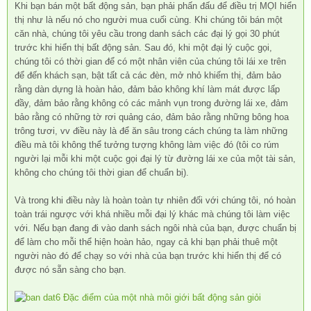
Khi bạn bán một bất động sản, bạn phải phấn đấu để điều trị MỌI hiển
thị như là nếu nó cho người mua cuối cùng. Khi chúng tôi bán một
căn nhà, chúng tôi yêu cầu trong danh sách các đại lý gọi 30 phút
trước khi hiển thị bất động sản. Sau đó, khi một đại lý cuộc gọi,
chúng tôi có thời gian để có một nhân viên của chúng tôi lái xe trên
để đến khách sạn, bật tất cả các đèn, mở nhỏ khiếm thị, đảm bảo
rằng dàn dựng là hoàn hảo, đảm bảo không khí làm mát được lấp
đầy, đảm bảo rằng không có các mảnh vụn trong đường lái xe, đảm
bảo rằng có những tờ rơi quảng cáo, đảm bảo rằng những bông hoa
trông tươi, vv điều này là để ăn sâu trong cách chúng ta làm những
điều mà tôi không thể tưởng tượng không làm việc đó (tôi co rúm
người lại mỗi khi một cuộc gọi đại lý từ đường lái xe của một tài sản,
không cho chúng tôi thời gian để chuẩn bị).
Và trong khi điều này là hoàn toàn tự nhiên đối với chúng tôi, nó hoàn
toàn trái ngược với khá nhiều mỗi đại lý khác mà chúng tôi làm việc
với. Nếu bạn đang đi vào danh sách ngôi nhà của bạn, được chuẩn bị
để làm cho mỗi thể hiện hoàn hảo, ngay cả khi bạn phải thuê một
người nào đó để chạy so với nhà của bạn trước khi hiển thị để có
được nó sẵn sàng cho bạn.