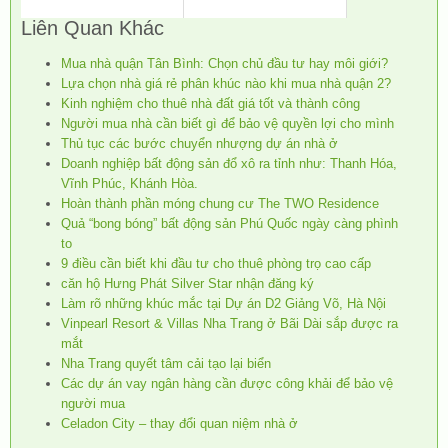
Liên Quan Khác
Mua nhà quận Tân Bình: Chọn chủ đầu tư hay môi giới?
Lựa chọn nhà giá rẻ phân khúc nào khi mua nhà quận 2?
Kinh nghiệm cho thuê nhà đất giá tốt và thành công
Người mua nhà cần biết gì để bảo vệ quyền lợi cho mình
Thủ tục các bước chuyển nhượng dự án nhà ở
Doanh nghiệp bất động sản đổ xô ra tỉnh như: Thanh Hóa,
Vĩnh Phúc, Khánh Hòa.
Hoàn thành phần móng chung cư The TWO Residence
Quả “bong bóng” bất động sản Phú Quốc ngày càng phình
to
9 điều cần biết khi đầu tư cho thuê phòng trọ cao cấp
căn hộ Hưng Phát Silver Star nhận đăng ký
Làm rõ những khúc mắc tại Dự án D2 Giảng Võ, Hà Nội
Vinpearl Resort & Villas Nha Trang ở Bãi Dài sắp được ra
mắt
Nha Trang quyết tâm cải tạo lại biển
Các dự án vay ngân hàng cần được công khải để bảo vệ
người mua
Celadon City – thay đổi quan niệm nhà ở