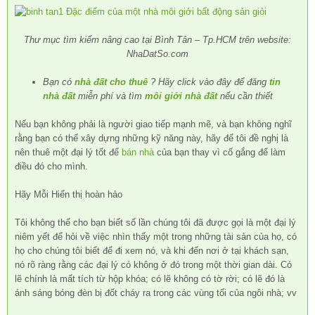
Thư mục tìm kiếm nâng cao tại Bình Tân – Tp.HCM trên website:
NhaDatSo.com
Bạn có
nhà đất cho thuê
? Hãy click vào đây để đăng
tin
nhà đất
miễn phí và tìm
môi giới nhà đất
nếu cần thiết
Nếu bạn không phải là người giao tiếp mạnh mẽ, và bạn không nghĩ
rằng bạn có thể xây dựng những kỹ năng này, hãy để tôi đề nghị là
nên thuê một đại lý tốt để
bán nhà
của bạn thay vì cố gắng để làm
điều đó cho mình.
Hãy Mỗi Hiển thị hoàn hảo
Tôi không thể cho bạn biết số lần chúng tôi đã được gọi là một đại lý
niêm yết để hỏi về việc nhìn thấy một trong những tài sản của họ, có
họ cho chúng tôi biết để đi xem nó, và khi đến nơi ở tại khách sạn,
nó rõ ràng rằng các đại lý có không ở đó trong một thời gian dài. Có
lẽ chính là mất tích từ hộp khóa; có lẽ không có tờ rời; có lẽ đó là
ánh sáng bóng đèn bị đốt cháy ra trong các vùng tối của ngôi nhà; vv