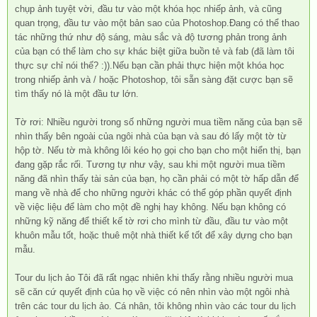
chụp ảnh tuyệt vời, đầu tư vào một khóa học nhiếp ảnh, và cũng
quan trọng, đầu tư vào một bản sao của Photoshop.Đang có thể thao
tác những thứ như độ sáng, màu sắc và độ tương phản trong ảnh
của bạn có thể làm cho sự khác biệt giữa buồn tẻ và fab (đã làm tôi
thực sự chỉ nói thế? :)).Nếu bạn cần phải thực hiện một khóa học
trong nhiếp ảnh và / hoặc Photoshop, tôi sẵn sàng đặt cược bạn sẽ
tìm thấy nó là một đầu tư lớn.
Tờ rơi: Nhiều người trong số những người mua tiềm năng của bạn sẽ
nhìn thấy bên ngoài của ngôi nhà của bạn và sau đó lấy một tờ từ
hộp tờ. Nếu tờ mà không lôi kéo họ gọi cho bạn cho một hiển thị, bạn
đang gặp rắc rối. Tương tự như vậy, sau khi một người mua tiềm
năng đã nhìn thấy tài sản của bạn, họ cần phải có một tờ hấp dẫn để
mang về nhà để cho những người khác có thể góp phần quyết định
về việc liệu để làm cho một đề nghị hay không. Nếu bạn không có
những kỹ năng để thiết kế tờ rơi cho mình từ đầu, đầu tư vào một
khuôn mẫu tốt, hoặc thuê một nhà thiết kế tốt để xây dựng cho bạn
mẫu.
Tour du lịch ảo Tôi đã rất ngạc nhiên khi thấy rằng nhiều người mua
sẽ căn cứ quyết định của họ về việc có nên nhìn vào một ngôi nhà
trên các tour du lịch ảo. Cá nhân, tôi không nhìn vào các tour du lịch