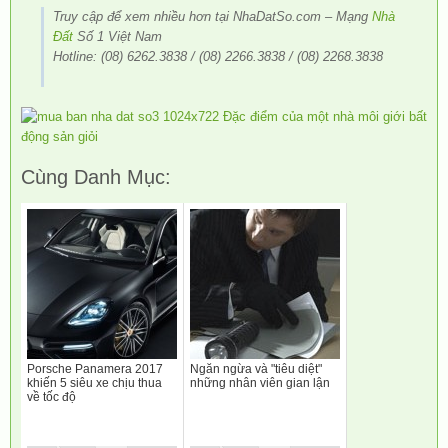
Truy cập để xem nhiều hơn tại NhaDatSo.com – Mạng
Nhà
Đất
Số 1 Việt Nam
Hotline: (08) 6262.3838 / (08) 2266.3838 / (08) 2268.3838
Cùng Danh Mục:
Porsche Panamera 2017
Ngăn ngừa và "tiêu diệt"
khiến 5 siêu xe chịu thua
những nhân viên gian lận
về tốc độ