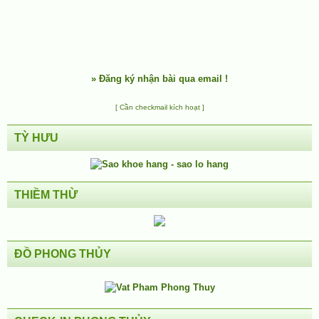
»
Đăng ký nhận bài qua email !
[ Cần checkmail kích hoạt ]
TỲ HƯU
THIỀM THỪ
ĐỒ PHONG THỦY