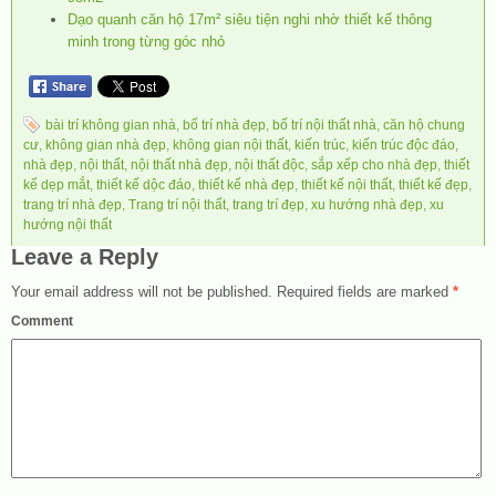
Dạo quanh căn hộ 17m² siêu tiện nghi nhờ thiết kế thông
minh trong từng góc nhỏ
bài trí không gian nhà
,
bố trí nhà đẹp
,
bố trí nội thất nhà
,
căn hộ chung
cư
,
không gian nhà đẹp
,
không gian nội thất
,
kiến trúc
,
kiến trúc độc đáo
,
nhà đẹp
,
nội thất
,
nội thất nhà đẹp
,
nội thất độc
,
sắp xếp cho nhà đẹp
,
thiết
kế dẹp mắt
,
thiết kế dộc đáo
,
thiết kế nhà đẹp
,
thiết kế nội thất
,
thiết kế đẹp
,
trang trí nhà đẹp
,
Trang trí nội thất
,
trang trí đẹp
,
xu hướng nhà đẹp
,
xu
hướng nội thất
Leave a Reply
Your email address will not be published.
Required fields are marked
*
Comment