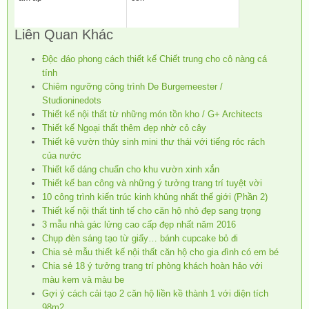
Liên Quan Khác
Độc đáo phong cách thiết kế Chiết trung cho cô nàng cá
tính
Chiêm ngưỡng công trình De Burgemeester /
Studioninedots
Thiết kế nội thất từ những món tồn kho / G+ Architects
Thiết kế Ngoại thất thêm đẹp nhờ cỏ cây
Thiết kê vườn thủy sinh mini thư thái với tiếng róc rách
của nước
Thiết kế dáng chuẩn cho khu vườn xinh xắn
Thiết kế ban công và những ý tưởng trang trí tuyệt vời
10 công trình kiến trúc kinh khủng nhất thế giới (Phần 2)
Thiết kế nội thất tinh tế cho căn hộ nhỏ đẹp sang trọng
3 mẫu nhà gác lửng cao cấp đẹp nhất năm 2016
Chụp đèn sáng tạo từ giấy… bánh cupcake bỏ đi
Chia sẻ mẫu thiết kế nội thất căn hộ cho gia đình có em bé
Chia sẻ 18 ý tưởng trang trí phòng khách hoàn hảo với
màu kem và màu be
Gợi ý cách cải tạo 2 căn hộ liền kề thành 1 với diện tích
98m2