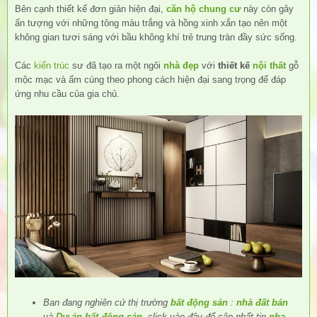
Bên cạnh thiết kế đơn giản hiện đại,
căn hộ chung cư
này còn gây
ấn tượng với những tông màu trắng và hồng xinh xắn tạo nên một
không gian tươi sáng với bầu không khí trẻ trung tràn đầy sức sống.
Các
kiến trúc
sư đã tạo ra một ngôi
nhà đẹp
với
thiết kế
nội thất
gỗ
mộc mạc và ấm cúng theo phong cách hiện đại sang trọng để đáp
ứng nhu cầu của gia chủ.
Ban đang nghiên cứ thị trường
bất động sản
:
nhà đất bán
và
Dự án bất động sản
, click vào đây để cập nhất tin
nha