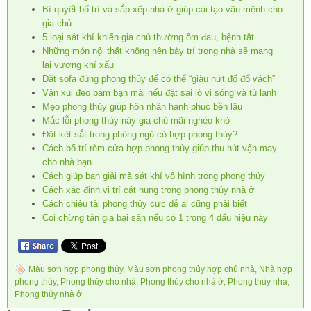
Bí quyết bố trí và sắp xếp nhà ở giúp cải tạo vận mệnh cho
gia chủ
5 loại sát khí khiến gia chủ thường ốm đau, bệnh tật
Những món nội thất không nên bày trí trong nhà sẽ mang
lại vượng khí xấu
Đặt sofa đúng phong thủy để có thể “giàu nứt đố đổ vách”
Vận xui đeo bám bạn mãi nếu đặt sai lò vi sóng và tủ lạnh
Mẹo phong thủy giúp hôn nhân hạnh phúc bền lâu
Mắc lỗi phong thủy này gia chủ mãi nghèo khó
Đặt két sắt trong phòng ngủ có hợp phong thủy?
Cách bố trí rèm cửa hợp phong thủy giúp thu hút vận may
cho nhà bạn
Cách giúp bạn giải mã sát khí vô hình trong phong thủy
Cách xác định vị trí cát hung trong phong thủy nhà ở
Cách chiêu tài phong thủy cực dễ ai cũng phải biết
Coi chừng tán gia bại sản nếu có 1 trong 4 dấu hiệu này
Màu sơn hợp phong thủy
,
Màu sơn phong thủy hợp chủ nhà
,
Nhà hợp
phong thủy
,
Phong thủy cho nhà
,
Phong thủy cho nhà ở
,
Phong thủy nhà
,
Phong thủy nhà ở