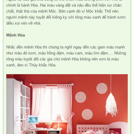
chính là hành Hỏa. Hai màu vàng đất và nâu đều thể hiện sự chân
chất, thật thà của mệnh Mộc. Bên cạnh đó vì Mộc khắc Thổ nên
người mệnh này tuyệt đối kiêng kỵ với tông màu xanh để tránh rước
điều xui xẻo về nhà.
Mệnh Hỏa
Nhắc đến mệnh Hỏa thì chúng ta nghĩ ngay đến các gam màu mạnh
như màu đỏ tươi, màu hồng đậm, màu cam, màu tím đậm…. Những
tông màu tuyệt đối các gia chủ mệnh Hỏa không nên sơn là màu
xanh, đen vì Thủy khắc Hỏa.