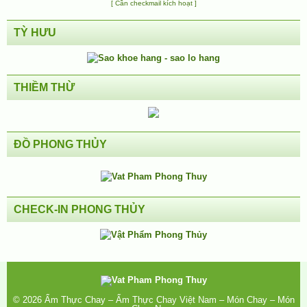
[ Cần checkmail kích hoạt ]
TỲ HƯU
THIỀM THỪ
ĐỒ PHONG THỦY
CHECK-IN PHONG THỦY
© 2026
Ẩm Thực Chay – Ẩm Thực Chay Việt Nam – Món Chay – Món