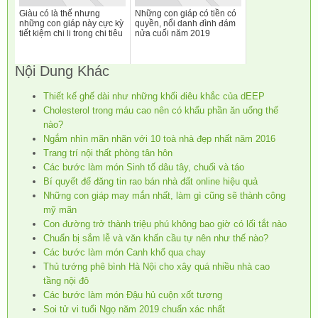
Giàu có là thế nhưng
Những con giáp có tiền có
những con giáp này cực kỳ
quyền, nổi danh đình đám
tiết kiệm chi li trong chi tiêu
nửa cuối năm 2019
Nội Dung Khác
Thiết kế ghế dài như những khối điêu khắc của dEEP
Cholesterol trong máu cao nên có khẩu phần ăn uống thế
nào?
Ngắm nhìn mãn nhãn với 10 toà nhà đẹp nhất năm 2016
Trang trí nội thất phòng tân hôn
Các bước làm món Sinh tố dâu tây, chuối và táo
Bí quyết để đăng tin rao bán nhà đất online hiệu quả
Những con giáp may mắn nhất, làm gì cũng sẽ thành công
mỹ mãn
Con đường trở thành triệu phú không bao giờ có lối tắt nào
Chuẩn bị sắm lễ và văn khấn cầu tự nên như thế nào?
Các bước làm món Canh khổ qua chay
Thủ tướng phê bình Hà Nội cho xây quá nhiều nhà cao
tầng nội đô
Các bước làm món Đậu hủ cuộn xốt tương
Soi tử vi tuổi Ngọ năm 2019 chuẩn xác nhất