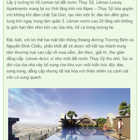
Lấy ý tưởng từ hồ Leman tại đất nước Thụy Sỹ, Léman Luxury
Apartments mang lại sự tĩnh lặng trên núi Alpes – Thụy Sỹ hòa quyện
với không khí đậm chất Sài Gòn, tạo nên một ốc đảo êm đềm giữa
lưng trời ngay trung tâm quận 3. Léman vươn cao 24 tầng nên không
bị giới hạn tầm nhìn bởi các tòa nhà, kể cả trong tương lai.
Đặc biệt, với lợi thế hai mặt tiền thông thoáng đường Trương Định và
Nguyễn Đình Chiểu, phần khối đế sẽ được nối kết tạo thành trung
tâm thương mại cao cấp về mua sắm, ẩm thực, giải trí, thư giản
đẳng cấp. Léman được ví như một đất nước Thụy Sỹ thu nhỏ. Sự ra
đời của tòa nhà này bổ sung cho khu vực một kiến trúc độc đáo,
sang trọng, đẳng cấp nhưng rất hài hòa với thiên nhiên và cảnh vật
vốn có xung quanh.