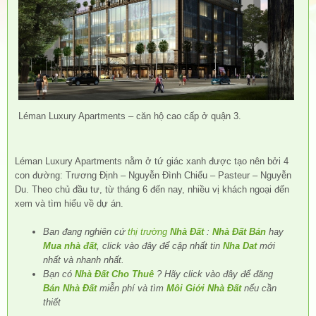
Léman Luxury Apartments – căn hộ cao cấp ở quận 3.
Léman Luxury Apartments nằm ở tứ giác xanh được tạo nên bởi 4
con đường: Trương Định – Nguyễn Đình Chiểu – Pasteur – Nguyễn
Du. Theo chủ đầu tư, từ tháng 6 đến nay, nhiều vị khách ngoại đến
xem và tìm hiểu về dự án.
Ban đang nghiên cứ
thị trường
Nhà Đất
:
Nhà Đất Bán
hay
Mua nhà đất
, click vào đây để cập nhất tin
Nha Dat
mới
nhất và nhanh nhất.
Bạn có
Nhà Đất Cho Thuê
? Hãy click vào đây để đăng
Bán Nhà Đất
miễn phí và tìm
Môi Giới Nhà Đất
nếu cần
thiết