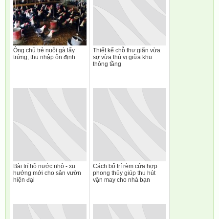
Ông chủ trẻ nuôi gà lấy
Thiết kế chỗ thư giãn vừa
trứng, thu nhập ổn định
sợ vừa thú vị giữa khu
thông tầng
Bài trí hồ nước nhỏ - xu
Cách bố trí rèm cửa hợp
hướng mới cho sân vườn
phong thủy giúp thu hút
hiện đại
vận may cho nhà bạn