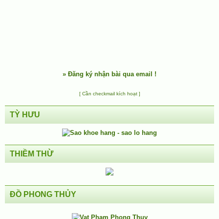
»
Đăng ký nhận bài qua email !
[ Cần checkmail kích hoạt ]
TỲ HƯU
THIỀM THỪ
ĐỒ PHONG THỦY