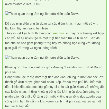
Kích thước: 2.709,53 m2
Độ cao nhịp điệu bị gián đoạn tại các điểm khác nhau, một số vị trí
lắp kính lấy ánh sáng tự nhiên
Thay vì vật liệu bình thường các
kiến trúc
sư nảy ra ý tưởng kết hợp
các yếu tố tự nhiên tạo ra một mặt tiền trơn tru và hữu cơ. Ban đầu
tòa nhà sẽ bao gồm phòng trưng bày và phòng học cùng với không
gian giải trí trong và ngoài công trình.
Khoảng hở cho phép kết nối giữa đường đi và khu vườn Nhật Bản ở
phía sau
Công trình đặc trưng nhờ mặt tiền độc đáo, chúng là một loạt các lớp
thanh gỗ đơn được ghép với nhau ,xếp lớp và treo phủ hầu hết mặt
tiền. Nhịp điệu của các lớp gỗ này bị chia cắt gián đoạn với những độ
cao khác nhau, những khoảng trống lắp kính giúp đưa ánh sáng tự
nhiên vào nội thất . Ở tầng trệt ,một không gian rỗng đục xuyên qua
công trình làm lối dẫn ra khu vườn xanh mát phía sau và tạo ra một
tiền sảnh hấp dẫn.