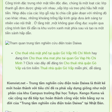
Công trình đặc trưng nhờ mặt tiền độc đáo, chúng là một loạt các lớp
thanh gỗ đơn được ghép với nhau ,xếp lớp và treo phủ hầu hết mặt
tiền. Nhịp điệu của các lớp gỗ này bị chia cắt gián đoạn với những độ
cao khác nhau, những khoảng trống lắp kính giúp đưa ánh sáng tự
nhiên vào nội thất . Ở tầng trệt ,một không gian rỗng đục xuyên qua
công trình làm lối dẫn ra khu vườn xanh mát phía sau và tạo ra một
tiền sảnh hấp dẫn.
Cho thuê nhà mặt phố tại quận Gò Vấp Hồ Chí Minh
hay
đang tìm
Cho thue nha mat pho tai quan Go Vap Ho Chi
Minh
? Click vào đây để đăng tin
Cho thuê nhà quận Gò
Vấp
và tìm kiếm
Thuê nhà quận Gò Vấp
miễn phí, dễ dàng.
Kienviet.net – Trung tâm nghiên cứu điện toán Daiwa là thiết kế
mới hoàn thành với tiêu chí đề ra phải xây dựng giống như một
phần của khu Campus trường Đại học Tokyo. Kengo Kuma và
các cộng sự đã tiếp tục hoàn thành công việc trên bằng sự ra
đời của “Trung tâm nghiên cứu điện toán Daiwa” tại Nhật Bản.