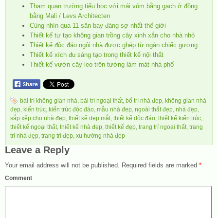
Tham quan trường tiểu học với mái vòm bằng gạch ở đồng
bằng Mali / Levs Architecten
Cùng nhìn qua 11 sân bay đáng sợ nhất thế giới
Thiết kế tự tạo không gian trồng cây xinh xắn cho nhà nhỏ
Thiết kế độc đáo ngôi nhà được ghép từ ngàn chiếc gương
Thiết kế xích đu sáng tạo trong thiết kế nội thất
Thiết kế vườn cây leo trên tường làm mát nhà phố
bài trí không gian nhà
,
bài trí ngoại thất
,
bố trí nhà đẹp
,
không gian nhà
đẹp
,
kiến trúc
,
kiến trúc độc đáo
,
mẫu nhà đẹp
,
ngoài thất đẹp
,
nhà đẹp
,
sắp xếp cho nhà đẹp
,
thiết kế dẹp mắt
,
thiết kế dộc đáo
,
thiết kế kiến trúc
,
thiết kế ngoại thất
,
thiết kế nhà đẹp
,
thiết kế đẹp
,
trang trí ngoại thất
,
trang
trí nhà đẹp
,
trang trí đẹp
,
xu hướng nhà đẹp
Leave a Reply
Your email address will not be published.
Required fields are marked
*
Comment