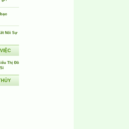
 bạc
i
 VIỆC
THỦY