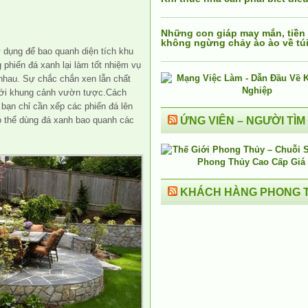
Những con giáp may mắn, tiền
không ngừng chảy ào ào về tú
 dụng để bao quanh diện tích
khu
 phiến đá xanh lại làm tốt nhiệm vụ
nhau. Sự chắc chắn xen lẫn chất
với khung cảnh vườn tược.Cách
 bạn chỉ cần xếp các phiến đá lên
ỨNG VIÊN – NGƯỜI TÌM
ó thể dùng đá xanh bao quanh các
KHÁCH HÀNG PHONG 