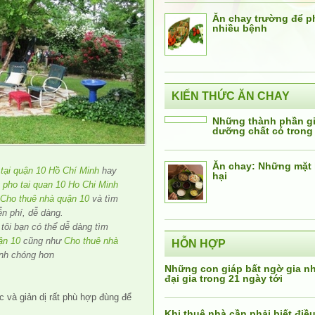
Ăn chay trường để 
nhiều bệnh
KIẾN THỨC ĂN CHAY
Những thành phần giá
dưỡng chất có trong
Ăn chay: Những mặt 
tại quận 10 Hồ Chí Minh
hay
hại
 pho tai quan 10 Ho Chi Minh
Cho thuê nhà quận 10
và tìm
n phí, dễ dàng.
tôi bạn có thể dễ dàng tìm
ận 10
cũng như
Cho thuê nhà
HỖN HỢP
nh chóng hơn
Những con giáp bất ngờ gia 
đại gia trong 21 ngày tới
 và giản dị rất phù hợp đùng để
Khi thuê nhà cần phải biết điều