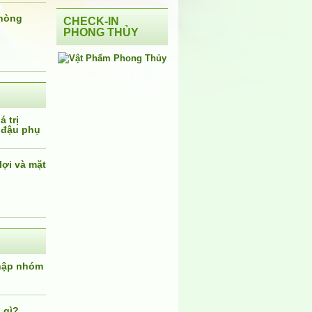
phòng
CHECK-IN
PHONG THỦY
 trị
 đậu phụ
lợi và mặt
nhập nhóm
 gì?