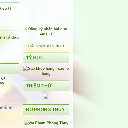
p cải
»
Đăng ký nhận bài qua
email !
nh tố dâu
[ Cần checkmail kích hoạt ]
TỲ HƯU
 về
ay
THIỀM THỪ
 phòng
ĐỒ PHONG THỦY