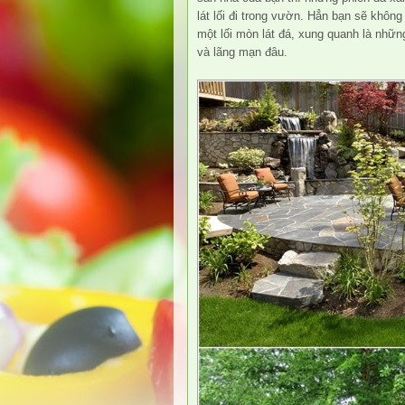
lát lối đi trong vườn. Hẳn bạn sẽ khôn
một lối mòn lát đá, xung quanh là nhữ
và lãng mạn đâu.