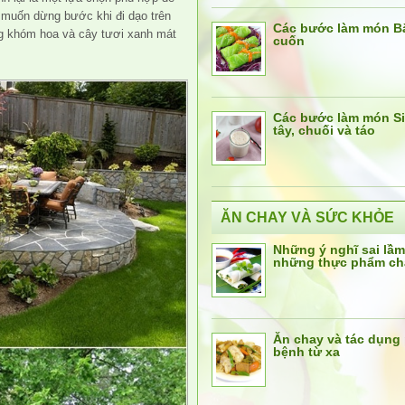
g muốn dừng bước khi đi dạo trên
Các bước làm món Bắ
ng khóm hoa và cây tươi xanh mát
cuốn
Các bước làm món Si
tây, chuối và táo
ĂN CHAY VÀ SỨC KHỎE
Những ý nghĩ sai lầm
những thực phẩm ch
Ăn chay và tác dụng
bệnh từ xa