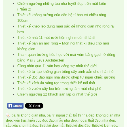
Chiêm ngưỡng những tòa nhà tuyệt đẹp trên mặt biển
(Phần 2)
Thiết kế không tưởng của căn hộ tí hon có chiều rộng…
100cm
Thiết kế khẻo léo dùng màu sắc để không gian nhỏ rộng rãi
hơn
Thiết kế nhà 11 mét rưỡi tiện nghi muốn đi là đi
Thiết kế bàn ăn mở rộng – Món nội thất kì diệu cho mọi
không gian
Tham quan trường tiểu học với mái vòm bằng gạch ở đồng
bằng Mali / Levs Architecten
Cùng nhìn qua 11 sân bay đáng sợ nhất thế giới
Thiết kế tự tạo không gian trồng cây xinh xắn cho nhà nhỏ
Thiết kế độc đáo ngôi nhà được ghép từ ngàn chiếc gương
Thiết kế xích đu sáng tạo trong thiết kế nội thất
Thiết kế vườn cây leo trên tường làm mát nhà phố
Chiêm ngưỡng 12 khách sạn lập dị nhất thế giới
bài trí không gian nhà
,
bài trí ngoại thất
,
bố trí nhà đẹp
,
không gian nhà
đẹp
,
kiến trúc
,
kiến trúc độc đáo
,
mẫu nhà đẹp
,
ngoài thất đẹp
,
nhà đẹp
,
sắp xếp cho nhà đẹp
,
thiết kế dẹp mắt
,
thiết kế dộc đáo
,
thiết kế kiến trúc
,