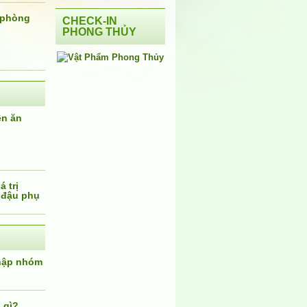
 phòng
CHECK-IN
PHONG THỦY
ên ăn
 trị
 đậu phụ
nhập nhóm
 gì?