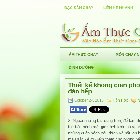
ĐẶC SẢN CHAY
LIÊN HỆ NHANH
ẨM THỰC CHAY
MÓN CHAY 
DINH DƯỠNG
Thiết kế không gian phò
đảo bếp
October 24, 2016
Hỗn Hợp
N
2. Ngoài những tác dụng trên, để làm 
thể trở thành một giá sách khá thú vị 
những cuốn sách yêu thích về nấu ăn ha
màu sắc để tô điểm thêm cho phòng bế