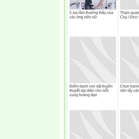
5 sai lầm thường thấy của
Tham quan
các ứng viên nữ
Cluj / Dico
Điểm danh con vật truyền
Chọn tranh
thuyết đại diện cho mỗi
nên lấy cả
cung hoàng đạo