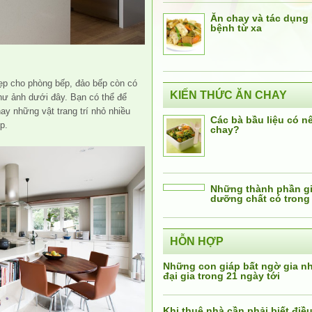
Ăn chay và tác dụng
bệnh từ xa
đẹp cho phòng bếp, đảo bếp còn có
KIẾN THỨC ĂN CHAY
như ảnh dưới đây. Bạn có thể để
y những vật trang trí nhỏ nhiều
Các bà bầu liệu có n
p.
chay?
Những thành phần giá
dưỡng chất có trong
HỖN HỢP
Những con giáp bất ngờ gia 
đại gia trong 21 ngày tới
Khi thuê nhà cần phải biết điều