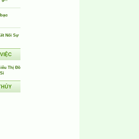
 bạc
i
 VIỆC
THỦY