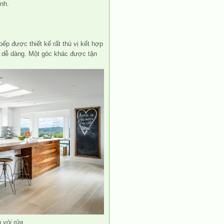
nh.
ếp được thiết kế rất thú vị kết hợp
h dễ dàng. Một góc khác được tận
 vòi rửa