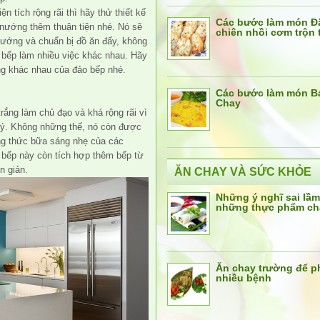
 tích rộng rãi thì hãy thử thiết kế
Các bước làm món Đ
 nướng thêm thuận tiện nhé. Nó sẽ
chiên nhồi cơm trộn
nướng và chuẩn bị đồ ăn đấy, không
 bếp làm nhiều việc khác nhau. Hãy
ng khác nhau của đảo bếp nhé.
Các bước làm món B
Chay
rắng làm chủ đạo và khá rộng rãi vì
p lý. Không những thế, nó còn được
ng thức bữa sáng nhẹ của các
ảo bếp này còn tích hợp thêm bếp từ
n giản.
ĂN CHAY VÀ SỨC KHỎE
Những ý nghĩ sai lầm
những thực phẩm ch
Ăn chay trường để 
nhiều bệnh