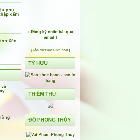
ậu phụ
 thập cẩm
»
Đăng ký nhận bài qua
email !
ánh Xèo
[ Cần checkmail kích hoạt ]
TỲ HƯU
 về
ay
THIỀM THỪ
phòng
ĐỒ PHONG THỦY