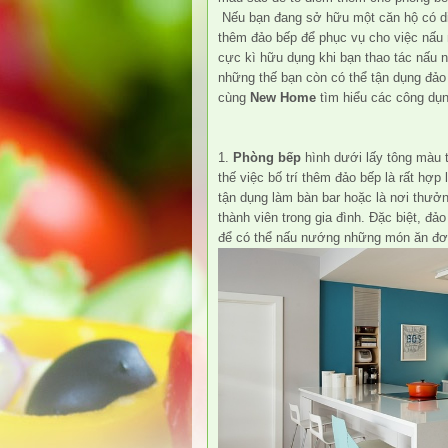
Nếu bạn đang sở hữu một căn hộ có diện
thêm đảo bếp để phục vụ cho việc nấu
cực kì hữu dụng khi bạn thao tác nấu 
những thế bạn còn có thể tận dụng đảo
cùng
New Home
tìm hiểu các công dụ
1.
Phòng bếp
hình dưới lấy tông màu t
thế việc bố trí thêm đảo bếp là rất hợ
tận dụng làm bàn bar hoặc là nơi thưở
thành viên trong gia đình. Đặc biệt, đ
để có thể nấu nướng những món ăn đơ