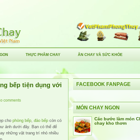
NGON
THỰC PHẨM CHAY
ĂN CHAY VÀ SỨC KHỎE
ng bếp tiện dụng với
FACEBOOK FANPAGE
o comments
MÓN CHAY NGON
Các bước làm món C
đẹp cho
phòng bếp
,
đảo bếp
còn có
chay kho thơm
như ảnh dưới đây. Bạn có thể để
y những vật trang trí nhỏ nhiều
p.