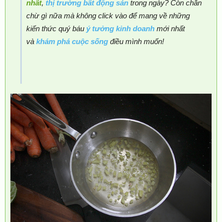
nhất
,
thị trường bất động sản
trong ngày? Còn chần
chừ gì nữa mà không click vào để mang về những
kiến thức quý báu
ý tưởng kinh doanh
mới nhất
và
khám phá cuộc sống
điều mình muốn!