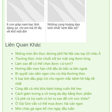
6 con giáp nam bạc tình
Những cung hoàng đạo
đáng sợ, chị em mà lỡ lấy
lười nhất "vịnh Bắc bộ"
về khổ một đời
Liên Quan Khác
Những món ẩm thực đường phố Hà Nội vào top 10 châu Á
Thưởng thức món chuối sốt bơ mật ong thơm lừng
Làm sao để có thể chọn được cá tươi?
Hướng dẫn mẹo hạn chế dầu ăn bắn ra bên ngoài
Bí quyết xào nấm ngon cho cả nhà thưởng thức
5 loại tinh dầu giúp ích cho người mắc bệnh hô hấp tốt
nhất
Cùng đãi cả nhà bữa bánh tráng cuốn thịt heo
Cách giảm lượng a xít trong dạ dày bằng thực phẩm
Cà phê và trà xanh có lợi ra sao đối với sức khỏe?
Ở Sài Gòn vẫn có thể mua được hải sản ngon
Món cháo gà ngon bổ cho ngày đầu tuần