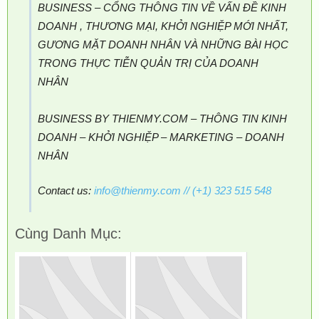
BUSINESS – CỔNG THÔNG TIN VỀ VẤN ĐỀ KINH
DOANH , THƯƠNG MẠI, KHỞI NGHIỆP MỚI NHẤT,
GƯƠNG MẶT DOANH NHÂN VÀ NHỮNG BÀI HỌC
TRONG THỰC TIỄN QUẢN TRỊ CỦA DOANH
NHÂN
BUSINESS BY THIENMY.COM – THÔNG TIN KINH
DOANH – KHỞI NGHIỆP – MARKETING – DOANH
NHÂN
Contact us:
info@thienmy.com
// (+1) 323 515 548
Cùng Danh Mục: