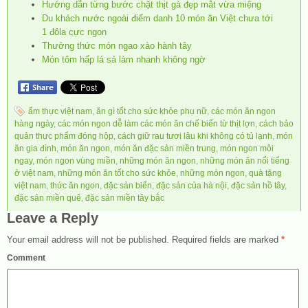
Hướng dẫn từng bước chặt thịt gà đẹp mắt vừa miệng
Du khách nước ngoài điểm danh 10 món ăn Việt chưa tới
1 đôla cực ngon
Thưởng thức món ngao xào hành tây
Món tôm hấp lá sả làm nhanh không ngờ
ẩm thực việt nam
,
ăn gì tốt cho sức khỏe phụ nữ
,
các món ăn ngon
hàng ngày
,
các món ngon dễ làm các món ăn chế biến từ thịt lợn
,
cách bảo
quản thực phẩm đóng hộp
,
cách giữ rau tươi lâu khi không có tủ lạnh
,
món
ăn gia đình
,
món ăn ngon
,
món ăn đặc sản miền trung
,
món ngon môi
ngay
,
món ngon vùng miền
,
những món ăn ngon
,
những món ăn nổi tiếng
ở việt nam
,
những món ăn tốt cho sức khỏe
,
những món ngon
,
quà tặng
việt nam
,
thức ăn ngon
,
đặc sản biển
,
đặc sản của hà nội
,
đặc sản hồ tây
,
đặc sản miền quê
,
đặc sản miền tây bắc
Leave a Reply
Your email address will not be published.
Required fields are marked
*
Comment