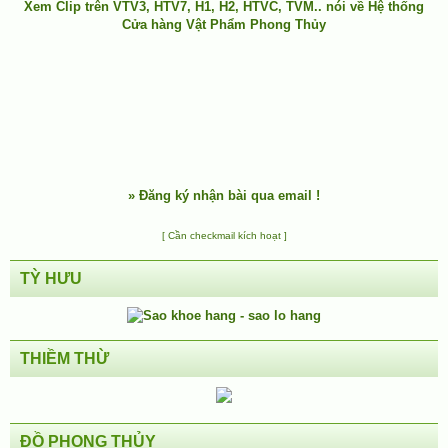
Xem Clip trên
VTV3
,
HTV7
,
H1
, H2, HTVC, TVM.. nói về Hệ thống
Cửa hàng Vật Phẩm Phong Thủy
»
Đăng ký nhận bài qua email !
[ Cần checkmail kích hoạt ]
TỲ HƯU
THIỀM THỪ
ĐỒ PHONG THỦY