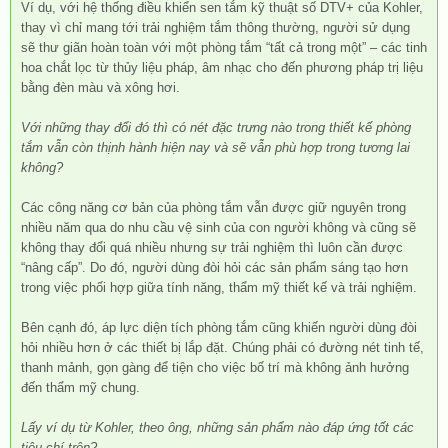
Ví dụ, với hệ thống điều khiển sen tắm kỹ thuật số DTV+ của Kohler,
thay vì chỉ mang tới trải nghiệm tắm thông thường, người sử dụng
sẽ thư giãn hoàn toàn với một phòng tắm “tất cả trong một” – các tinh
hoa chắt lọc từ thủy liệu pháp, âm nhạc cho đến phương pháp trị liệu
bằng đèn màu và xông hơi.
Với những thay đổi đó thì có nét đặc trưng nào trong thiết kế phòng
tắm vẫn còn thịnh hành hiện nay và sẽ vẫn phù hợp trong tương lai
không?
Các công năng cơ bản của phòng tắm vẫn được giữ nguyên trong
nhiều năm qua do nhu cầu vệ sinh của con người không và cũng sẽ
không thay đổi quá nhiều nhưng sự trải nghiệm thì luôn cần được
“nâng cấp”. Do đó, người dùng đòi hỏi các sản phẩm sáng tạo hơn
trong việc phối hợp giữa tính năng, thẩm mỹ thiết kế và trải nghiệm.
Bên cạnh đó, áp lực diện tích phòng tắm cũng khiến người dùng đòi
hỏi nhiều hơn ở các thiết bị lắp đặt. Chúng phải có đường nét tinh tế,
thanh mảnh, gọn gàng để tiện cho việc bố trí mà không ảnh hưởng
đến thẩm mỹ chung.
Lấy ví dụ từ Kohler, theo ông, những sản phẩm nào đáp ứng tốt các
tiêu chí trên?