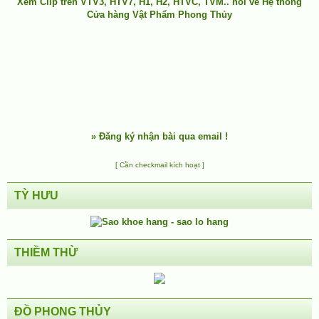
Xem Clip trên
VTV3
,
HTV7
,
H1
, H2, HTVC, TVM.. nói về Hệ thống
Cửa hàng Vật Phẩm Phong Thủy
»
Đăng ký nhận bài qua email !
[ Cần checkmail kích hoạt ]
TỲ HƯU
THIỀM THỪ
ĐỒ PHONG THỦY