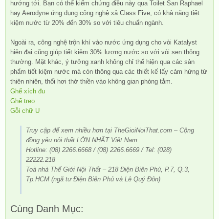
hướng tới. Bạn có thể kiểm chứng điều này qua Toilet San Raphael
hay Aerodyne ứng dụng công nghệ xả Class Five, có khả năng tiết
kiệm nước từ 20% đến 30% so với tiêu chuẩn ngành.
Ngoài ra, công nghệ trộn khí vào nước ứng dụng cho vòi Katalyst
hiện đại cũng giúp tiết kiệm 30% lượng nước so với vòi sen thông
thường. Mặt khác, ý tưởng xanh không chỉ thể hiện qua các sản
phẩm tiết kiệm nước mà còn thông qua các thiết kế lấy cảm hứng từ
thiên nhiên, thổi hơi thở thiền vào không gian phòng tắm.
Ghế xích đu
Ghế treo
Gỗi chữ U
Truy cập để xem nhiều hơn tại TheGioiNoiThat.com – Cộng
đồng yêu nội thất LỚN NHẤT Việt Nam
Hotline: (08) 2266.6668 / (08) 2266.6669 / Tel: (028)
22222.218
Toà nhà Thế Giới Nội Thất – 218 Điện Biên Phủ, P.7, Q.3,
Tp.HCM (ngã tư Điện Biên Phủ và Lê Quý Đôn)
Cùng Danh Mục: