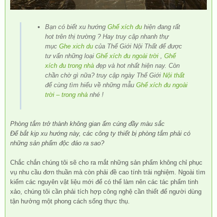
Bạn có biết xu hướng
Ghế xích đu
hiện đang rất
hot trên thị trường ? Hay truy cập nhanh thự
mục
Ghe xich du
của Thế Giới Nội Thất để được
tư vấn những loại
Ghế xích đu ngoài trời
,
Ghế
xích đu trong nhà
đẹp và hot nhất hiện nay. Còn
chần chờ gì nữa? truy cập ngày Thế Giới
Nội thất
để cùng tìm hiểu về những mẫu
Ghế xích đu ngoài
trời – trong nhà
nhé !
Phòng tắm trở thành không gian ấm cúng đầy màu sắc
Để bắt kịp xu hướng này, các công ty thiết bị phòng tắm phải có
những sản phẩm độc đáo ra sao?
Chắc chắn chúng tôi sẽ cho ra mắt những sản phẩm không chỉ phục
vụ nhu cầu đơn thuần mà còn phải đề cao tính trải nghiệm. Ngoài tìm
kiếm các nguyên vật liệu mới để có thể làm nên các tác phẩm tinh
xảo, chúng tôi cần phải tích hợp công nghệ cần thiết để người dùng
tận hưởng một phong cách sống thực thụ.