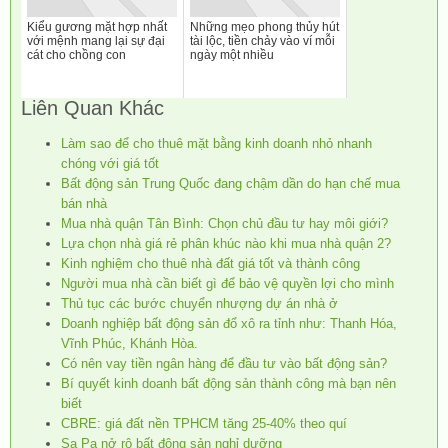
Kiểu gương mặt hợp nhất
Những mẹo phong thủy hút
với mệnh mang lại sự đại
tài lộc, tiền chảy vào ví mỗi
cát cho chồng con
ngày một nhiều
Liên Quan Khác
Làm sao để cho thuê mặt bằng kinh doanh nhỏ nhanh
chóng với giá tốt
Bất động sản Trung Quốc đang chậm dần do hạn chế mua
bán nhà
Mua nhà quận Tân Bình: Chọn chủ đầu tư hay môi giới?
Lựa chọn nhà giá rẻ phân khúc nào khi mua nhà quận 2?
Kinh nghiệm cho thuê nhà đất giá tốt và thành công
Người mua nhà cần biết gì để bảo vệ quyền lợi cho mình
Thủ tục các bước chuyển nhượng dự án nhà ở
Doanh nghiệp bất động sản đổ xô ra tỉnh như: Thanh Hóa,
Vĩnh Phúc, Khánh Hòa.
Có nên vay tiền ngân hàng để đầu tư vào bất động sản?
Bí quyết kinh doanh bất động sản thành công mà bạn nên
biết
CBRE: giá đất nền TPHCM tăng 25-40% theo quí
Sa Pa nở rộ bất động sản nghỉ dưỡng