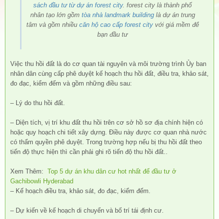
sách đầu tư từ dự án forest city
. forest city là thành phố
nhân tạo lớn gồm
tòa nhà landmark building
là dự án trung
tâm và gồm nhiều
căn hộ cao cấp forest city
với giá mềm để
bạn đầu tư
Việc thu hồi đất là do cơ quan tài nguyên và môi trường trình Ủy ban
nhân dân cùng cấp phê duyệt kế hoạch thu hồi đất, điều tra, khảo sát,
đo đạc, kiểm đếm và gồm những điều sau:
– Lý do thu hồi đất.
– Diện tích, vị trí khu đất thu hồi trên cơ sở hồ sơ địa chính hiện có
hoặc quy hoạch chi tiết xây dựng. Điều này được cơ quan nhà nước
có thẩm quyền phê duyệt. Trong trường hợp nếu bị thu hồi đất theo
tiến độ thực hiện thì cần phải ghi rõ tiến độ thu hồi đất..
Xem Thêm:
Top 5 dự án khu dân cư hot nhất để đầu tư ở
Gachibowli Hyderabad
– Kế hoạch điều tra, khảo sát, đo đạc, kiểm đếm.
– Dự kiến về kế hoạch di chuyển và bố trí tái định cư.