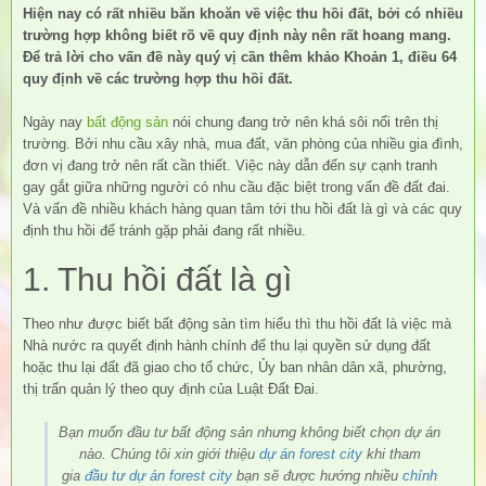
Hiện nay có rất nhiều băn khoăn về việc thu hồi đất, bởi có nhiều
trường hợp không biết rõ về quy định này nên rất hoang mang.
Để trả lời cho vấn đề này quý vị cần thêm khảo Khoản 1, điều 64
quy định về các trường hợp thu hồi đất.
Ngày nay
bất động sản
nói chung đang trở nên khá sôi nổi trên thị
trường. Bởi nhu cầu xây nhà, mua đất, văn phòng của nhiều gia đình,
đơn vị đang trở nên rất cần thiết. Việc này dẫn đến sự cạnh tranh
gay gắt giữa những người có nhu cầu đặc biệt trong vấn đề đất đai.
Và vấn đề nhiều khách hàng quan tâm tới thu hồi đất là gì và các quy
định thu hồi để tránh gặp phải đang rất nhiều.
1. Thu hồi đất là gì
Theo như được biết bất động sản tìm hiểu thì thu hồi đất là việc mà
Nhà nước ra quyết định hành chính để thu lại quyền sử dụng đất
hoặc thu lại đất đã giao cho tổ chức, Ủy ban nhân dân xã, phường,
thị trấn quản lý theo quy định của Luật Đất Đai.
Bạn muốn đầu tư bất động sản nhưng không biết chọn dự án
nào. Chúng tôi xin giới thiệu
dự án forest city
khi tham
gia
đầu tư dự án forest city
bạn sẽ được hướng nhiều
chính