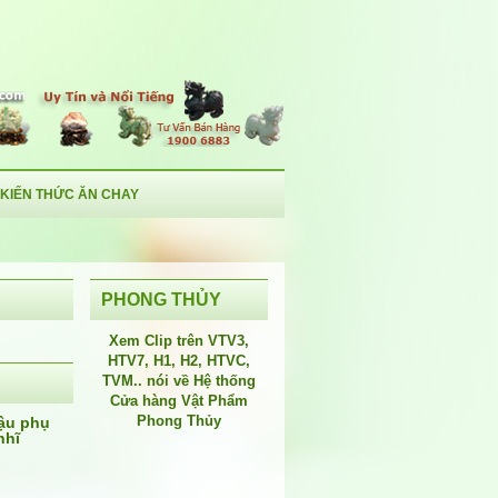
KIẾN THỨC ĂN CHAY
PHONG THỦY
Xem Clip trên
VTV3
,
HTV7
,
H1
, H2, HTVC,
TVM.. nói về Hệ thống
Cửa hàng Vật Phẩm
Phong Thủy
ậu phụ
nhĩ