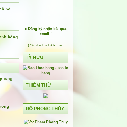
hô bò
»
Đăng ký nhận bài qua
email !
anh bông
[ Cần checkmail kích hoạt ]
TỲ HƯU
 phòng
THIỀM THỪ
phòng
ĐỒ PHONG THỦY