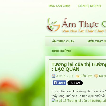
ĐẶC SẢN CHAY
LIÊN HỆ NHANH
ẨM THỰC CHAY
MÓN CHAY 
DINH DƯỠNG
Tương lại của thị trườn
: LẠC QUAN
July 15, 2016
Hỗn Hợp
No c
Chỉ số báo cáo khả năng chi trả nhà ở 
thấy rằng Thế hệ Y là tích cực nhất v