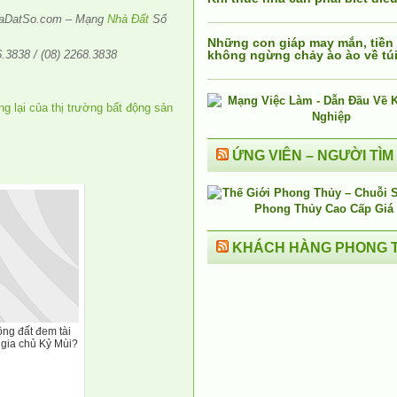
NhaDatSo.com – Mạng
Nhà Đất
Số
Những con giáp may mắn, tiền
6.3838 / (08) 2268.3838
không ngừng chảy ào ào về tú
ỨNG VIÊN – NGƯỜI TÌM
KHÁCH HÀNG PHONG 
ông đất đem tài
gia chủ Kỷ Mùi?