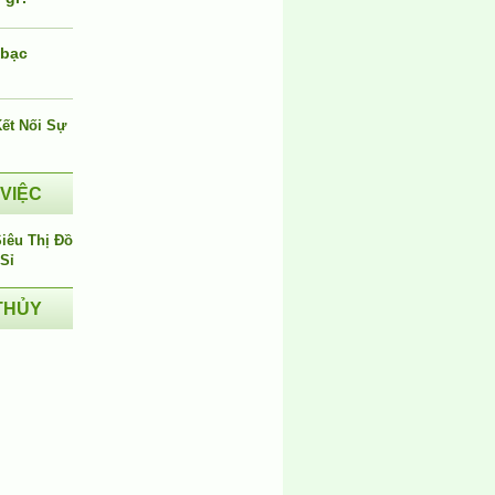
 bạc
i
 VIỆC
THỦY