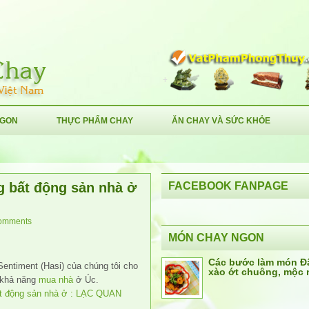
NGON
THỰC PHẨM CHAY
ĂN CHAY VÀ SỨC KHỎE
g bất động sản nhà ở
FACEBOOK FANPAGE
omments
MÓN CHAY NGON
Các bước làm món Đ
Sentiment (Hasi) của chúng tôi cho
xào ớt chuông, mộc 
ề khả năng
mua nhà
ở Úc.