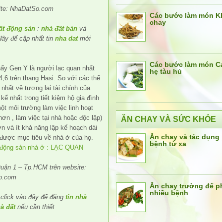
ite: NhaDatSo.com
Các bước làm món K
chay
ất động sản
:
nhà đất bán
và
 đây để cập nhất tin
nha dat
mới
Các bước làm món C
ấy Gen Y là người lạc quan nhất
hẹ tàu hủ
,6 trên thang Hasi. So với các thế
nhất về tương lai tài chính của
ể nhất trong tiết kiệm hộ gia đình
ột môi trường làm việc linh hoạt
ơn , làm việc tại nhà hoặc độc lập)
ĂN CHAY VÀ SỨC KHỎE
hơn và ít khả năng lập kế hoạch dài
Ăn chay và tác dụng
t được mục tiêu về nhà ở của họ.
bệnh từ xa
uận 1 – Tp.HCM trên website:
o.com
Ăn chay trường để 
nhiều bệnh
click vào đây để đăng
tin nhà
à đất
nếu cần thiết