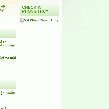
 về
CHECK-IN
ay
PHONG THỦY
 trị
 đậu phụ
lợi và mặt
nhập nhóm
 gì?