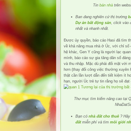
Tin
bán nhà
trên webs
Ban đang nghiên cứ thị trường
b
Dự án bất động sản
, click vào
nhất và nhanh nhất.
Được ủy quyền, báo cáo Hasi đã tìm th
về khả năng mua nhà ở Úc, với chỉ số 4
hệ khác, Gen Y cũng là người lạc quan 
mình, báo cáo sự gia tăng dân số đáng k
và thu nhập. Mặc dù phải đối mặt với m
hơn (thay đổi công việc thường xuyên h
thật cần lần lượt dẫn đến tiết kiệm ít 
hạn, người Úc trẻ tự tin rằng họ sẽ đạ
Thư mục tìm kiếm nâng cao tại Q
NhaDatS
Bạn có
nhà đất cho thuê
? Hãy 
đất
miễn phí và tìm
môi giới nh