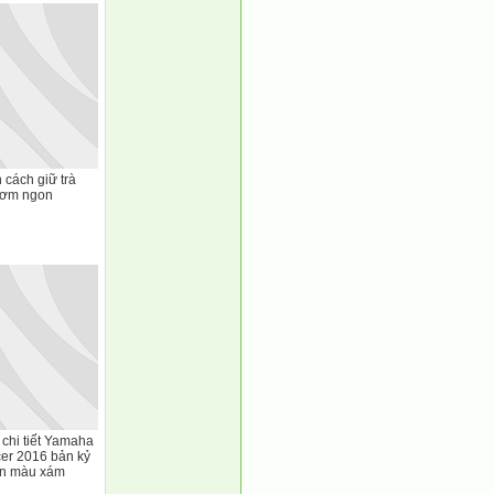
cách giữ trà
hơm ngon
chi tiết Yamaha
er 2016 bản kỷ
ản màu xám