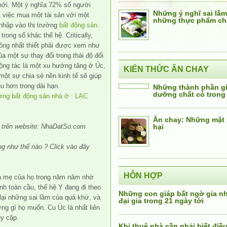
mới. Một ý nghĩa 72% số người
Những ý nghĩ sai lầm
 việc mua một tài sản với một
những thực phẩm ch
 nhập vào thị trường
bất động sản
.
rong số khác thế hệ. Critically,
ng nhất thiết phải được xem như
a một sự thay đổi trong thái độ đối
cộng tác là một xu hướng tăng ở Úc,
KIẾN THỨC ĂN CHAY
một sự chia sẻ nền kinh tế sẽ giúp
ều hơn trong dài hạn.
Những thành phần giá
dưỡng chất có trong
Ăn chay: Những mặt 
 trên website: NhaDatSo.com
hại
g như thế nào ? Click vào đây
HỖN HỢP
ha mẹ của họ trong năm năm nhờ
nh toàn cầu, thế hệ Y đang đi theo
Những con giáp bất ngờ gia 
lại những sai lầm của quá khứ, và
đại gia trong 21 ngày tới
g gì họ muốn. Cu Úc là nhất liên
uy cập.
Khi thuê nhà cần phải biết điều