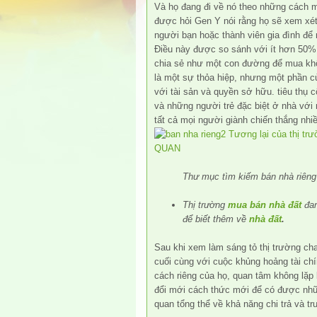
Và họ đang đi về nó theo những cách 
được hỏi Gen Y nói rằng họ sẽ xem xét
người bạn hoặc thành viên gia đình để
Điều này được so sánh với ít hơn 50% t
chia sẻ như một con đường để mua khô
là một sự thỏa hiệp, nhưng một phần củ
với tài sản và quyền sở hữu. tiêu thụ 
và những người trẻ đặc biệt ở nhà với 
tất cả mọi người giành chiến thắng nhi
Thư mục tìm kiếm bán nhà riêng
Thị trường
mua bán nhà đất
đan
để biết thêm về
nhà đất
.
Sau khi xem làm sáng tỏ thị trường c
cuối cùng với cuộc khủng hoảng tài chí
cách riêng của họ, quan tâm không lặp 
đổi mới cách thức mới để có được nhữn
quan tổng thể về khả năng chi trả và tr