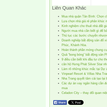
Liên Quan Khác
Mua nhà quận Tân Bình: Chọn ch
Lựa chọn nhà giá rẻ phân khúc 
Kinh nghiệm cho thuê nhà đất gi
Người mua nhà cần biết gì để b
Thủ tục các bước chuyển nhượ
Doanh nghiệp bất động sản đổ xô
Phúc, Khánh Hòa.
Hoàn thành phần móng chung c
Quả “bong bóng” bất động sản P
9 điều cần biết khi đầu tư cho t
căn hộ Hưng Phát Silver Star n
Làm rõ những khúc mắc tại Dự 
Vinpearl Resort & Villas Nha Tr
Nha Trang quyết tâm cải tạo lại 
Các dự án vay ngân hàng cần đ
mua
Celadon City – thay đổi quan ni