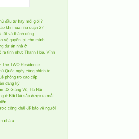
ủ đầu tư hay môi giới?
nào khi mua nhà quận 2?
á tốt và thành công
ảo vệ quyền lợi cho mình
ng dự án nhà ở
 ra tỉnh như: Thanh Hóa, Vĩnh
ư The TWO Residence
hú Quốc ngày càng phình to
huê phòng trọ cao cấp
hận đăng ký
án D2 Giảng Võ, Hà Nội
ang ở Bãi Dài sắp được ra mắt
biển
ược công khải để bảo vệ người
ệm nhà ở