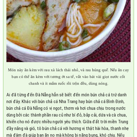
Món này ăn kèm với rau xà lách thái nhỏ, và rau húng quế. Nếu ăn cay
bạn có thể ăn kèm với tương ớt sa tế, vắt vào bát vài giọt nước cốt
chanh và ít mắm ruốc rồi trộn đều, dùng nóng.
Ai đã từng đến Đà Nẵng hẳn sẽ biết đến món bún chả cá trứ danh
nơi đây. Khác với bún chả cá Nha Trang hay bún chả cá Bình Định,
bún chả cá Đà Nẵng có vị ngọt, thơm và hơi chua chịu trong nước
dùng bởi các thành phần rau củ như bí đỏ, bắp cải, dứa và cà chua,
khiến cho nó được nhiều người yêu thích. Giữa đất trời miền Trung
đầy nắng và gió, tô bún chả cá với hương vị thật hài hòa, thanh nhẹ
mà đậm đà giúp bạn ăn no mà không bị nặng bụng, khó chịu. Nếu