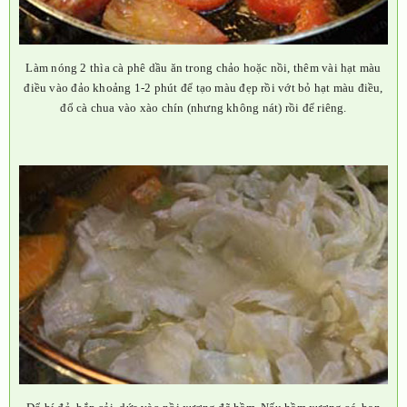
Làm nóng 2 thìa cà phê dầu ăn trong chảo hoặc nồi, thêm vài hạt màu
điều vào đảo khoảng 1-2 phút để tạo màu đẹp rồi vớt bỏ hạt màu điều,
đổ cà chua vào xào chín (nhưng không nát) rồi để riêng.