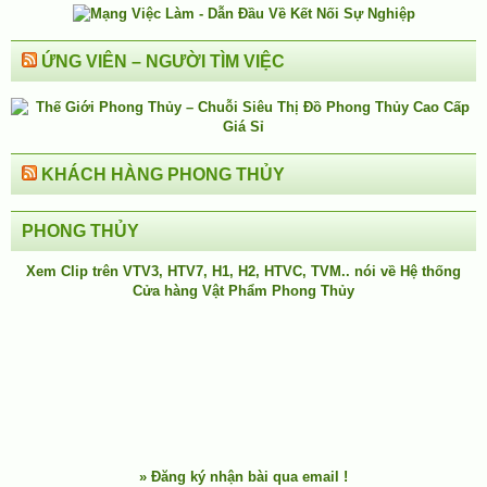
ỨNG VIÊN – NGƯỜI TÌM VIỆC
KHÁCH HÀNG PHONG THỦY
PHONG THỦY
Xem Clip trên
VTV3
,
HTV7
,
H1
, H2, HTVC, TVM.. nói về Hệ thống
Cửa hàng Vật Phẩm Phong Thủy
»
Đăng ký nhận bài qua email !