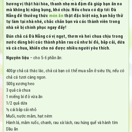
hương vị thật hài hòa, thanh nhẹ mà đậm đà giúp bạn ăn no
mà không bị nặng bụng, khó chịu. Nếu chưa có dịp tới Đà
Nẵng để thưởng thức
món ăn
thật đặc biệt này, bạn hãy thử
tự làm tại nhà nhé, chắc chắn bạn và các thành viên trong
nhà sẽ bị chinh phục ngay đấy!
Bún chả cá Đà Nẵng có vị ngọt, thơm và hơi chua chịu trong
nước dùng bởi các thành phần rau củ như bí đỏ, bắp cải, dứa
và cà chua, khiến cho nó được nhiều người yêu thích.
Nguyên liệu
– cho 5-6 phần ăn:
400gr chả cá thác lác, chả cá bạn có thể mua sẵn ở siêu thị, nếu có
chả cá tươi càng ngon.
500g xương heo
3 quả cà chua
1 miếng bí đỏ vừa ăn
1/2 quả dứa
½ cái bắp cải nhỏ
Muối, nước mắm, hạt nêm
Hành lá, mắm ruốc, chanh, rau xà lách, rau húng quế và hành tím
Dầu ăn