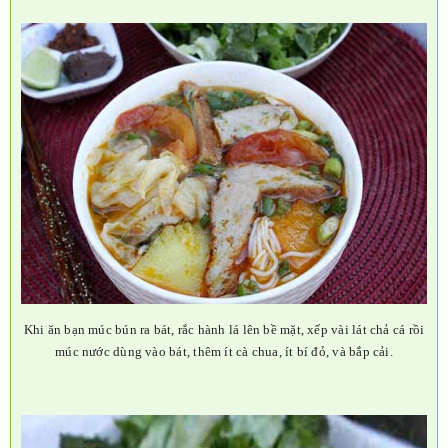
Khi ăn bạn múc bún ra bát, rắc hành lá lên bề mặt, xếp vài lát chả cá rồi
múc nước dùng vào bát, thêm ít cà chua, ít bí đỏ, và bắp cải.