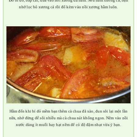
Đổ bí đỏ, bắp cải, dứa vào nồi xương đã hầm. Nếu hầm xương cá, bạn
nhớ lọc bỏ xương cá rồi đổ kèm vào nồi xương hầm luôn.
Hầm đến khi bí đỏ mềm bạn thêm cà chua đã xào, đun sôi lại một lần
nữa, nhớ đừng để sôi nhiều mà cà chua nát không ngon. Nêm vào nồi
nước dùng ít muối hay hạt nêm để có độ đậm nhạt vừa ý bạn.