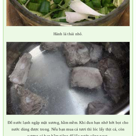
Hành lá thái nhỏ.
Đổ nước lạnh ngập mặt xương, hầm mềm. Khi đun bạn nhớ hớt bọt cho
nước dùng được trong. Nếu bạn mua cá tươi thì lóc lấy thịt cá, còn
xương cá bạn hầm riêng để lấy nước cũng ngọt.