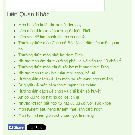
Liên Quan Khác
Món bò xào lá lốt thơm mùi tiêu cay
Làm món thịt lợn xào tương ớt kiểu Thái
Làm sao để làm bánh giò thơm ngon?
Thưởng thức món Cháo cá Bắc Ninh- đặc sản miền quan
họ
Thưởng thức món phở bò Nam Định
Những món ẩm thực đường phố Hà Nội vào top 10 châu Á
Thưởng thức món chuối sốt bơ mật ong thơm lừng
Những món thực đơn tuần mới ngon, bổ, rẻ
Hướng dẫn cách để làm món bò sốt vang ngon miệng
Bí quyết để món hầm thơm ngon vừa miệng
Hướng dẫn cách để chọn và chế biến sò huyết
Ăn bơ đừng bỏ hạt nó có lợi ích gì
Những lợi ích bất ngờ từ hạt đu đủ đối với sức khỏe
Món K\kem sầu riêng tự làm mát lạnh cực ngon
Món tôm chiên giòn sốt chua ngọt lạ miệng