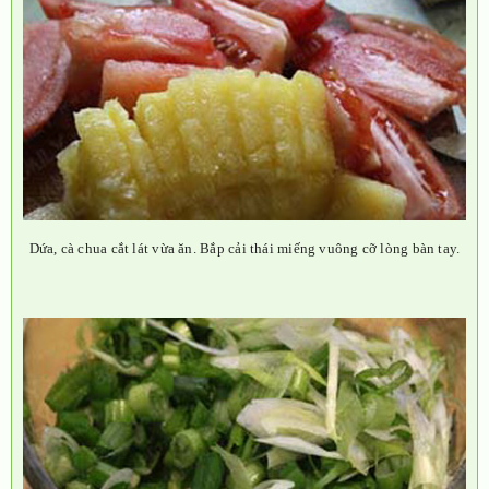
Dứa, cà chua cắt lát vừa ăn. Bắp cải thái miếng vuông cỡ lòng bàn tay.