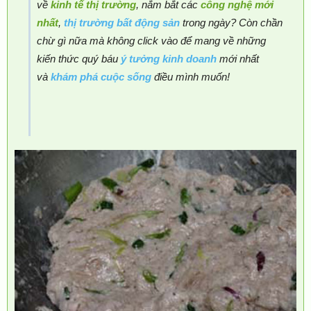
về
kinh tế thị trường
, nắm bắt các
công nghệ mới
nhất
,
thị trường bất động sản
trong ngày? Còn chần
chừ gì nữa mà không click vào để mang về những
kiến thức quý báu
ý tưởng kinh doanh
mới nhất
và
khám phá cuộc sống
điều mình muốn!