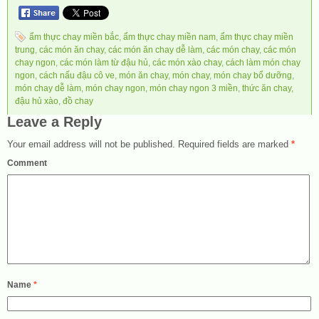
ẩm thực chay miền bắc
,
ẩm thực chay miền nam
,
ẩm thực chay miền
trung
,
các món ăn chay
,
các món ăn chay dễ làm
,
các món chay
,
các món
chay ngon
,
các món làm từ đậu hủ
,
các món xào chay
,
cách làm món chay
ngon
,
cách nấu đậu cô ve
,
món ăn chay
,
món chay
,
món chay bổ dưỡng
,
món chay dễ làm
,
món chay ngon
,
món chay ngon 3 miền
,
thức ăn chay
,
đậu hủ xào
,
đồ chay
Leave a Reply
Your email address will not be published.
Required fields are marked
*
Comment
Name
*