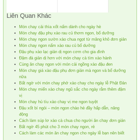
Liên Quan Khác
Món chay cải thìa xốt nấm dành cho ngày hè
Món chay đậu phụ xào rau củ thơm ngon, bổ dưỡng
Món chay ngon sườn xào chua ngọt từ măng khô đơn giản
Món chay ngon nấm xào rau củ bổ dưỡng
Đậu phụ xào lạc giản dị ngon cơm cho gia đình
Đậm đà giản dị hơn với món chay cà tím xào hành
Cùng ăn chay ngon với món cải ngồng xào đậu đen
Món chay giá xào đậu phụ đơn giản mà ngon và bổ dưỡng
nữa
Bất ngờ với món chay phở xào chay cho ngày lễ Phật Đản
Món chay miến xào chay ngũ sắc cho ngày rằm thêm đậm
vị
Món chay hủ tíu xào chay vị me ngon tuyệt
Đậu xốt bí ngòi – món ngon chào hè đầy hấp dẫn, năng
động
Cách làm súp lơ xào cà chua cho người ăn chay đơn giản
Bất ngờ 45 phút cho 3 món chay ngon, rẻ
Cách làm các món ăn chay ngon cho ngày lễ bạn nên biết