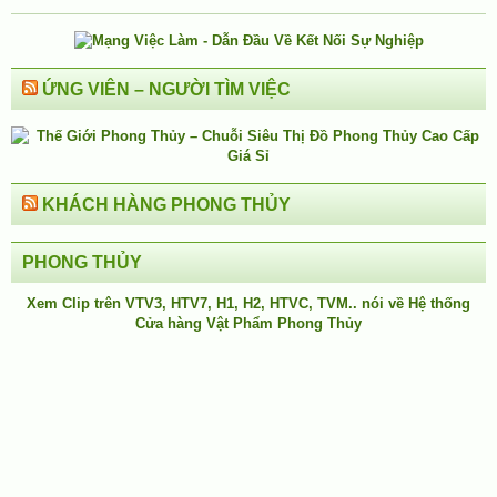
ỨNG VIÊN – NGƯỜI TÌM VIỆC
KHÁCH HÀNG PHONG THỦY
PHONG THỦY
Xem Clip trên
VTV3
,
HTV7
,
H1
, H2, HTVC, TVM.. nói về Hệ thống
Cửa hàng Vật Phẩm Phong Thủy