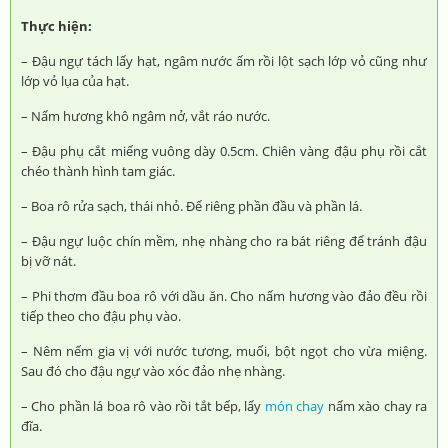
Thực hiện:
– Đậu ngự tách lấy hạt, ngâm nước ấm rồi lột sạch lớp vỏ cũng như
lớp vỏ lụa của hạt.
– Nấm hương khô ngâm nở, vắt ráo nước.
– Đậu phụ cắt miếng vuông dày 0.5cm. Chiên vàng đậu phụ rồi cắt
chéo thành hình tam giác.
– Boa rô rửa sạch, thái nhỏ. Để riêng phần đầu và phần lá.
– Đậu ngự luộc chín mềm, nhẹ nhàng cho ra bát riêng để tránh đậu
bị vỡ nát.
– Phi thơm đầu boa rô với dầu ăn. Cho nấm hương vào đảo đều rồi
tiếp theo cho đậu phụ vào.
– Nêm nếm gia vị với nước tương, muối, bột ngọt cho vừa miệng.
Sau đó cho đậu ngự vào xóc đảo nhẹ nhàng.
– Cho phần lá boa rô vào rồi tắt bếp, lấy
món chay
nấm xào chay ra
đĩa.