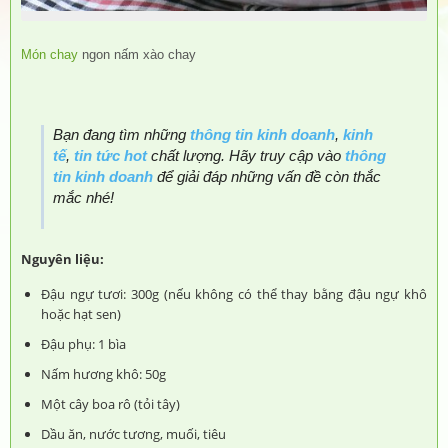
Món chay
ngon nấm xào chay
Bạn đang tìm những
thông tin kinh doanh
,
kinh
tế
,
tin tức hot
chất lượng. Hãy truy cập vào
thông
tin kinh doanh
để giải đáp những vấn đề còn thắc
mắc nhé!
Nguyên liệu:
Đậu ngự tươi: 300g (nếu không có thể thay bằng đậu ngự khô
hoặc hạt sen)
Đậu phụ: 1 bìa
Nấm hương khô: 50g
Một cây boa rô (tỏi tây)
Dầu ăn, nước tương, muối, tiêu